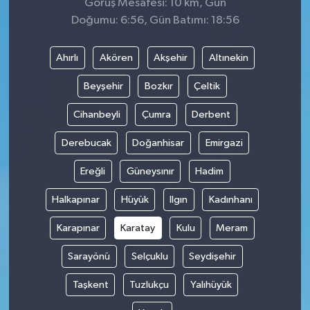
Görüş Mesafesi: 10 km, Gün
Doğumu: 6:56, Gün Batımı: 18:56
Ahırlı
Akören
Akşehir
Altınekin
Beyşehir
Bozkır
Çeltik
Cihanbeyli
Çumra
Derbent
Derebucak
Doğanhisar
Emirgazi
Ereğli
Güneysınır
Hadim
Halkapınar
Hüyük
Ilgın
Kadınhanı
Karapınar
Karatay
Kulu
Meram
Sarayönü
Selçuklu
Seydişehir
Taşkent
Tuzlukçu
Yalıhüyük