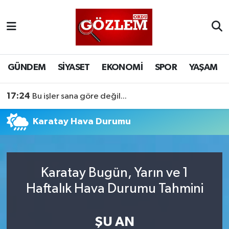
GÜNDEM
Ordu Nöbetçi Eczaneler
SİYASET
Ordu Hava Durumu
GÜNDEM
SİYASET
EKONOMİ
SPOR
YAŞAM
EKONOMİ
Ordu Namaz Vakitleri
17:24
Bu işler sana göre değil...
SPOR
Ordu Trafik Yoğunluk Haritası
Karatay Hava Durumu
YAŞAM
Süper Lig Puan Durumu ve Fikstür
EĞİTİM
Tüm Manşetler
Karatay Bugün, Yarın ve 1
Haftalık Hava Durumu Tahmini
Son Dakika Haberleri
ŞU AN
Haber Arşivi