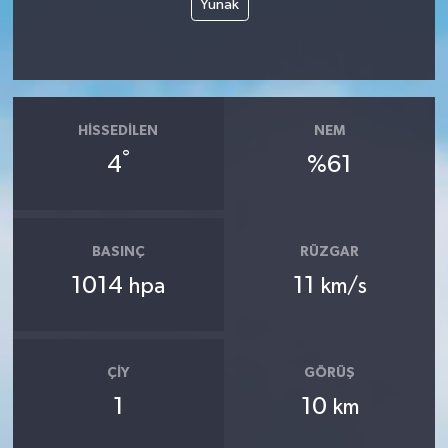
Yunak
HISSEDILEN
NEM
°
4
%61
BASINÇ
RÜZGAR
1014
11
hpa
km/s
ÇIY
GÖRÜŞ
1
10
km