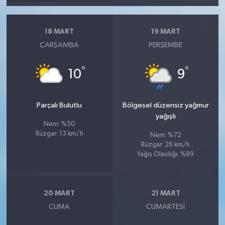
18 MART
19 MART
ÇARŞAMBA
PERŞEMBE
°
°
10
9
Parçalı Bulutlu
Bölgesel düzensiz yağmur
yağışlı
Nem: %50
Rüzgar: 13 km/h
Nem: %72
Rüzgar: 26 km/h
Yağış Olasılığı: %89
20 MART
21 MART
CUMA
CUMARTESI