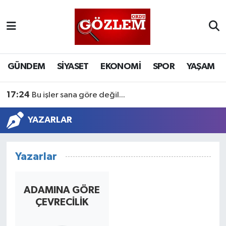
GÜNDEM
Ordu Nöbetçi Eczaneler
SİYASET
Ordu Hava Durumu
GÜNDEM
SİYASET
EKONOMİ
SPOR
YAŞAM
EKONOMİ
Ordu Namaz Vakitleri
17:24
Bu işler sana göre değil...
SPOR
Ordu Trafik Yoğunluk Haritası
YAZARLAR
YAŞAM
Süper Lig Puan Durumu ve Fikstür
Yazarlar
EĞİTİM
Tüm Manşetler
ADAMINA GÖRE
Son Dakika Haberleri
ÇEVRECİLİK
Haber Arşivi