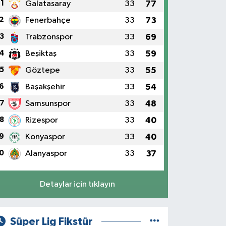
1
Galatasaray
33
77
2
Fenerbahçe
33
73
3
Trabzonspor
33
69
4
Beşiktaş
33
59
5
Göztepe
33
55
du'ya Hilmi Güler damgası: Asrın p
6
Başakşehir
33
54
amamlandı
7
Samsunspor
33
48
8
Rizespor
33
40
9
Konyaspor
33
40
0
Alanyaspor
33
37
Detaylar için tıklayın
Süper Lig Fikstür