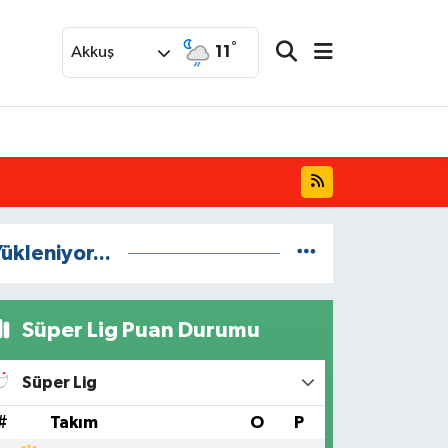
°
11
Akkuş
ükleniyor...
Süper Lig Puan Durumu
Süper Lig
#
Takım
O
P