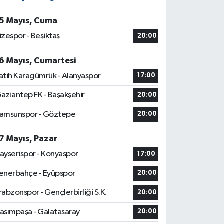
5 Mayıs, Cuma
izespor - Beşiktaş
20:00
6 Mayıs, Cumartesi
atih Karagümrük - Alanyaspor
17:00
aziantep FK - Başakşehir
20:00
amsunspor - Göztepe
20:00
7 Mayıs, Pazar
ayserispor - Konyaspor
17:00
enerbahçe - Eyüpspor
20:00
rabzonspor - Gençlerbirliği S.K.
20:00
asımpaşa - Galatasaray
20:00