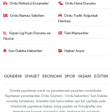
Ordu Nöbetçi Eczaneler
Ordu Hava Durumu
Ordu Namaz Vakitleri
Ordu Trafik Yoğunluk
Haritası
Süper Lig Puan Durumu ve
Tüm Manşetler
Fikstür
Son Dakika Haberleri
Haber Arşivi
GÜNDEM
SİYASET
EKONOMİ
SPOR
YAŞAM
EĞİTİM
Sitede yayınlanan içerik ve yorumlardan yazarları sorumludur.
Yayınlanan yorumlardan Ordu Gözlem – Ordu haberleri/ Son Dakika
sorumlu tutulamaz. Sitedeki tüm harici linkler ayrı bir sayfada açılır.
Sitemizde yayınlanan haber, köşe yazıları ve fotoğraflar izin
alınmaksızın kaynak gösterilse dahi, herhangi bir ortamda