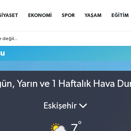
SİYASET
EKONOMİ
SPOR
YAŞAM
EĞİTİM
 değil...
mu
gün, Yarın ve 1 Haftalık Hava D
Eskişehir
°
7