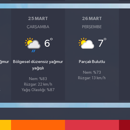
25 MART
26 MART
ÇARŞAMBA
PERŞEMBE
°
°
6
7
ağmur
Bölgesel düzensiz yağmur
Parçalı Bulutlu
yağışlı
Nem: %73
Rüzgar: 13 km/h
Nem: %83
Rüzgar: 22 km/h
4
Yağış Olasılığı: %87