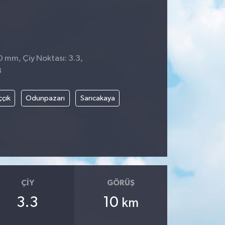
0 mm, Çiy Noktası: 3.3,
8
ççık
Odunpazarı
Sarıcakaya
ÇIY
GÖRÜŞ
3.3
10
km