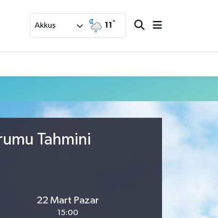
°
11
Akkuş
urumu Tahmini
22 Mart Pazar
15:00