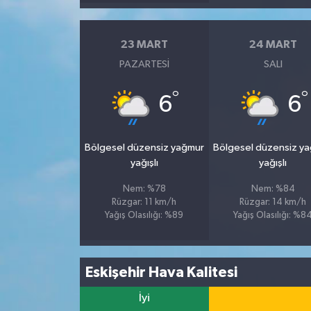
23 MART
24 MART
PAZARTESI
SALI
°
°
6
6
Bölgesel düzensiz yağmur
Bölgesel düzensiz y
yağışlı
yağışlı
Nem: %78
Nem: %84
Rüzgar: 11 km/h
Rüzgar: 14 km/h
Yağış Olasılığı: %89
Yağış Olasılığı: %8
Eskişehir Hava Kalitesi
İyi