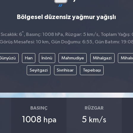
Bölgesel düzensiz yağmur yağışlı
°
ıcaklık: 6
, Basınç: 1008 hPa, Rüzgar: 5 km/s, Toplam Yağış: 
Görüş Mesafesi: 10 km, Gün Doğumu: 6:55, Gün Batımı: 19:0
Günyüzü
Han
İnönü
Mahmudiye
Mihalgazi
Mihalı
Seyitgazi
Sivrihisar
Tepebaşı
BASINÇ
RÜZGAR
1008
5
hpa
km/s