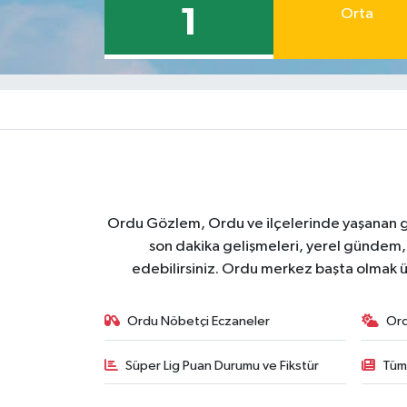
1
Orta
Ordu Gözlem, Ordu ve ilçelerinde yaşanan geli
son dakika gelişmeleri, yerel gündem,
edebilirsiniz. Ordu merkez başta olmak ü
Ordu Nöbetçi Eczaneler
Or
Süper Lig Puan Durumu ve Fikstür
Tüm