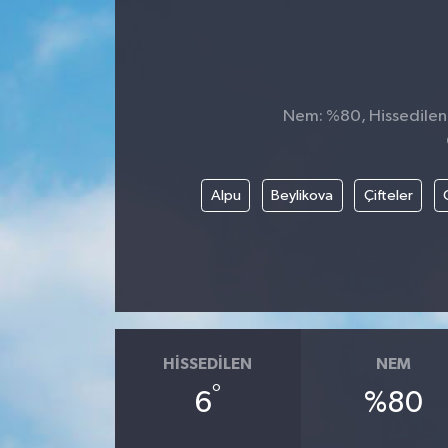
Nem: %80, Hissedilen S
Alpu
Beylikova
Çifteler
HISSEDILEN
NEM
°
6
%80