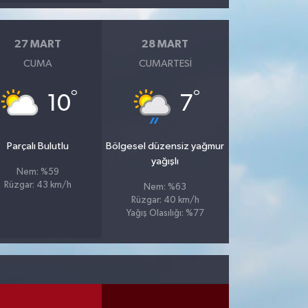
27 MART
28 MART
CUMA
CUMARTESI
°
°
10
7
Parçalı Bulutlu
Bölgesel düzensiz yağmur
yağışlı
Nem: %59
Rüzgar: 43 km/h
Nem: %63
Rüzgar: 40 km/h
Yağış Olasılığı: %77