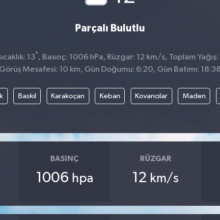
Parçalı Bulutlu
°
caklık: 13
, Basınç: 1006 hPa, Rüzgar: 12 km/s, Toplam Yağış:
Görüş Mesafesi: 10 km, Gün Doğumu: 6:20, Gün Batımı: 18:3
k
Baskil
Karakoçan
Keban
Kovancılar
Maden
BASINÇ
RÜZGAR
1006
12
hpa
km/s