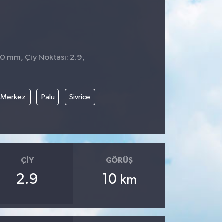
 0 mm, Çiy Noktası: 2.9,
8
Merkez
Palu
Sivrice
ÇIY
GÖRÜŞ
2.9
10
km