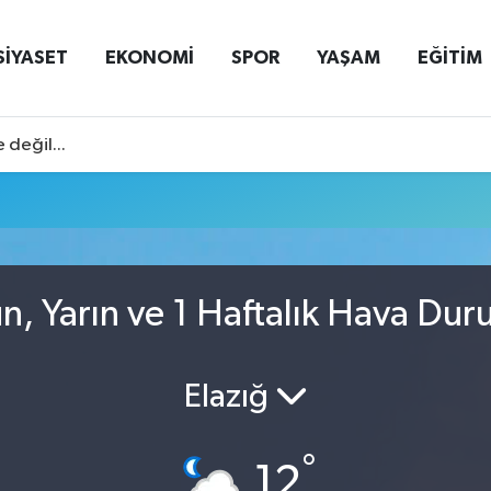
SİYASET
EKONOMİ
SPOR
YAŞAM
EĞİTİM
 değil...
n, Yarın ve 1 Haftalık Hava Du
Elazığ
°
12