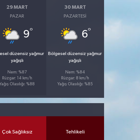
29 MART
30 MART
PAZAR
PAZARTESI
°
°
9
6
esel düzensiz yağmur
Bölgesel düzensiz yağmur
yağışlı
yağışlı
Nem: %87
Nem: %84
Rüzgar: 14 km/h
Rüzgar: 8 km/h
Yağış Olasılığı: %88
Yağış Olasılığı: %85
Çok Sağlıksız
Tehlikeli