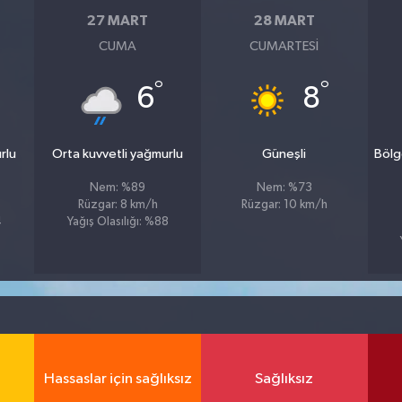
27 MART
28 MART
CUMA
CUMARTESI
°
°
6
8
rlu
Orta kuvvetli yağmurlu
Güneşli
Bölg
Nem: %89
Nem: %73
Rüzgar: 8 km/h
Rüzgar: 10 km/h
4
Yağış Olasılığı: %88
Hassaslar için sağlıksız
Sağlıksız