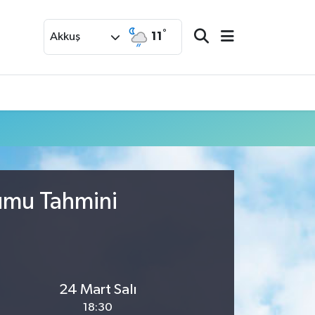
°
11
Akkuş
rumu Tahmini
24 Mart Salı
18:30