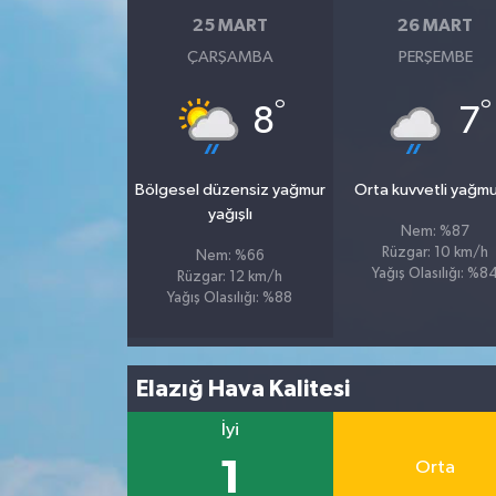
25 MART
26 MART
ÇARŞAMBA
PERŞEMBE
°
°
8
7
Bölgesel düzensiz yağmur
Orta kuvvetli yağmu
yağışlı
Nem: %87
Rüzgar: 10 km/h
Nem: %66
Yağış Olasılığı: %8
Rüzgar: 12 km/h
Yağış Olasılığı: %88
Elazığ Hava Kalitesi
İyi
1
Orta