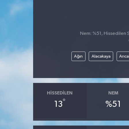
Nem: %51, Hissedilen Sı
Ağın
Alacakaya
Arıca
HISSEDILEN
NEM
°
13
%51