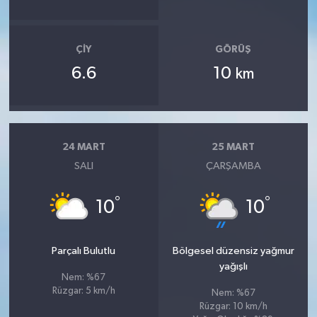
ÇIY
GÖRÜŞ
6.6
10
km
24 MART
25 MART
SALI
ÇARŞAMBA
°
°
10
10
Parçalı Bulutlu
Bölgesel düzensiz yağmur
yağışlı
Nem: %67
Rüzgar: 5 km/h
Nem: %67
Rüzgar: 10 km/h