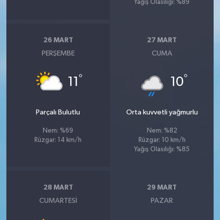
Yağış Olasılığı: %89
26 MART
27 MART
PERŞEMBE
CUMA
°
°
11
10
Parçalı Bulutlu
Orta kuvvetli yağmurlu
Nem: %69
Nem: %82
Rüzgar: 14 km/h
Rüzgar: 10 km/h
Yağış Olasılığı: %85
28 MART
29 MART
CUMARTESI
PAZAR