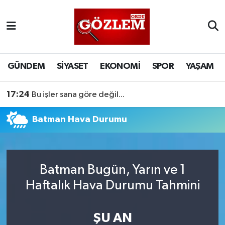
GÜNDEM
Ordu Nöbetçi Eczaneler
SİYASET
Ordu Hava Durumu
GÜNDEM
SİYASET
EKONOMİ
SPOR
YAŞAM
EKONOMİ
Ordu Namaz Vakitleri
17:24
Bu işler sana göre değil...
SPOR
Ordu Trafik Yoğunluk Haritası
Batman Hava Durumu
YAŞAM
Süper Lig Puan Durumu ve Fikstür
EĞİTİM
Tüm Manşetler
Batman Bugün, Yarın ve 1
Haftalık Hava Durumu Tahmini
Son Dakika Haberleri
ŞU AN
Haber Arşivi