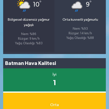
°
°
10
9
Bölgesel düzensiz yağmur
Orta kuvvetli yağmurlu
yağışlı
Nem: %93
Rüzgar: 14 km/h
Nem: %86
Yağış Olasılığı: %88
Rüzgar: 9 km/h
Yağış Olasılığı: %83
Batman Hava Kalitesi
İyi
1
Orta