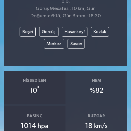
6.6,
Görüş Mesafesi: 10 km, Gün
Doğumu: 6:15, Gün Batımı: 18:30
Beşiri
Gercüş
Hasankeyf
Kozluk
Merkez
Sason
HISSEDILEN
NEM
°
10
%82
BASINÇ
RÜZGAR
1014
18
hpa
km/s