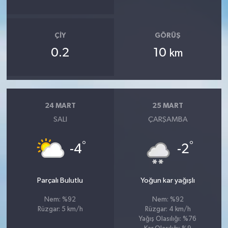
ÇIY
GÖRÜŞ
0.2
10
km
24 MART
25 MART
SALI
ÇARŞAMBA
°
°
-4
-2
Parçalı Bulutlu
Yoğun kar yağışlı
Nem: %92
Nem: %92
Rüzgar: 5 km/h
Rüzgar: 4 km/h
Yağış Olasılığı: %76