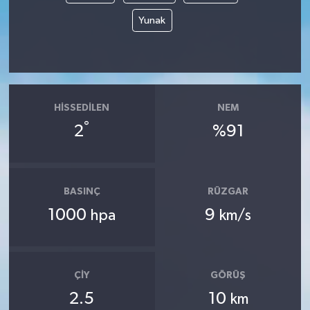
Yunak
HISSEDILEN
NEM
°
2
%91
BASINÇ
RÜZGAR
1000
9
hpa
km/s
ÇIY
GÖRÜŞ
2.5
10
km