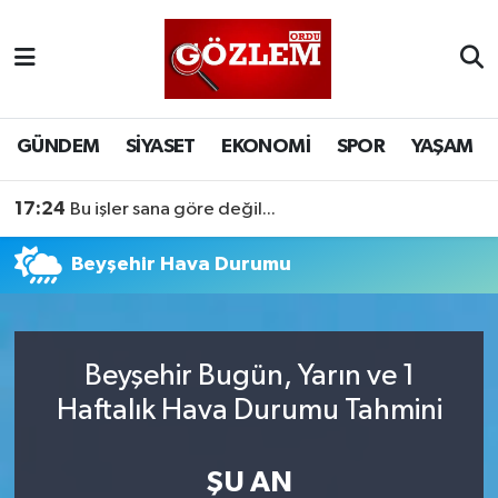
GÜNDEM
Ordu Nöbetçi Eczaneler
SİYASET
Ordu Hava Durumu
GÜNDEM
SİYASET
EKONOMİ
SPOR
YAŞAM
EKONOMİ
Ordu Namaz Vakitleri
17:24
Bu işler sana göre değil...
SPOR
Ordu Trafik Yoğunluk Haritası
Beyşehir Hava Durumu
YAŞAM
Süper Lig Puan Durumu ve Fikstür
EĞİTİM
Tüm Manşetler
Beyşehir Bugün, Yarın ve 1
Haftalık Hava Durumu Tahmini
Son Dakika Haberleri
ŞU AN
Haber Arşivi