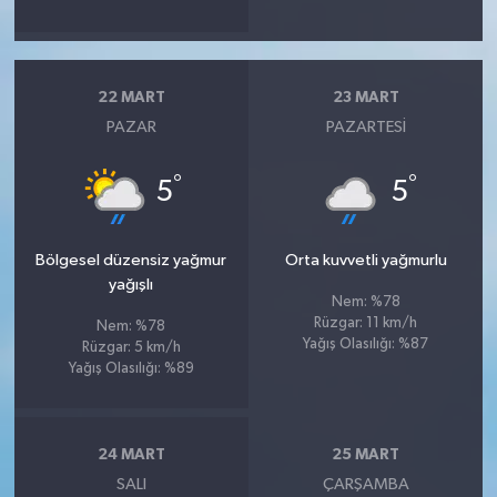
22 MART
23 MART
PAZAR
PAZARTESI
°
°
5
5
Bölgesel düzensiz yağmur
Orta kuvvetli yağmurlu
yağışlı
Nem: %78
Rüzgar: 11 km/h
Nem: %78
Yağış Olasılığı: %87
Rüzgar: 5 km/h
Yağış Olasılığı: %89
24 MART
25 MART
SALI
ÇARŞAMBA