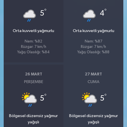
°
°
5
4
Orta kuvvetli yağmurlu
Orta kuvvetli yağmurlu
Nem: %82
Nem: %87
Rüzgar: 7 km/h
Rüzgar: 7 km/h
Yağış Olasılığı: %84
Yağış Olasılığı: %88
26 MART
27 MART
PERŞEMBE
CUMA
°
°
5
5
Bölgesel düzensiz yağmur
Bölgesel düzensiz yağmur
yağışlı
yağışlı