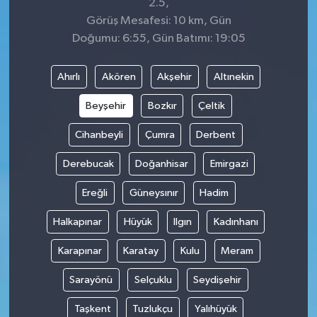
2.5,
Görüş Mesafesi: 10 km, Gün
Doğumu: 6:55, Gün Batımı: 19:05
Ahırlı
Akören
Akşehir
Altınekin
Beyşehir
Bozkır
Çeltik
Cihanbeyli
Çumra
Derbent
Derebucak
Doğanhisar
Emirgazi
Ereğli
Güneysınır
Hadim
Halkapınar
Hüyük
Ilgın
Kadınhanı
Karapınar
Karatay
Kulu
Meram
Sarayönü
Selçuklu
Seydişehir
Taşkent
Tuzlukçu
Yalıhüyük