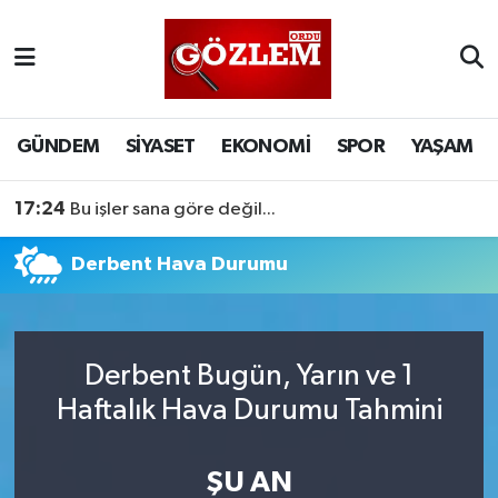
GÜNDEM
Ordu Nöbetçi Eczaneler
SİYASET
Ordu Hava Durumu
GÜNDEM
SİYASET
EKONOMİ
SPOR
YAŞAM
EKONOMİ
Ordu Namaz Vakitleri
17:24
Bu işler sana göre değil...
SPOR
Ordu Trafik Yoğunluk Haritası
Derbent Hava Durumu
YAŞAM
Süper Lig Puan Durumu ve Fikstür
EĞİTİM
Tüm Manşetler
Derbent Bugün, Yarın ve 1
Haftalık Hava Durumu Tahmini
Son Dakika Haberleri
ŞU AN
Haber Arşivi