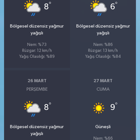
°
°
8
6
Bölgesel düzensiz yağmur
Bölgesel düzensiz yağmur
yağışlı
yağışlı
Nem: %73
Nem: %86
Rüzgar: 12 km/h
Rüzgar: 13 km/h
Yağış Olasılığı: %89
Yağış Olasılığı: %84
26 MART
27 MART
PERŞEMBE
CUMA
°
°
8
9
Bölgesel düzensiz yağmur
Güneşli
yağışlı
Nem: %66