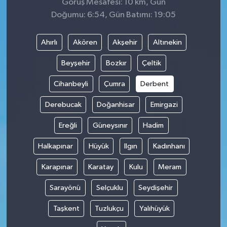
Görüş Mesafesi: 10 km, Gün
Doğumu: 6:54, Gün Batımı: 19:05
Ahırlı
Akören
Akşehir
Altınekin
Beyşehir
Bozkır
Çeltik
Cihanbeyli
Çumra
Derbent
Derebucak
Doğanhisar
Emirgazi
Ereğli
Güneysınır
Hadim
Halkapınar
Hüyük
Ilgın
Kadınhanı
Karapınar
Karatay
Kulu
Meram
Sarayönü
Selçuklu
Seydişehir
Taşkent
Tuzlukçu
Yalıhüyük