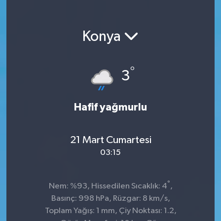
Konya
°
3
Hafif yağmurlu
21 Mart Cumartesi
03:15
°
Nem: %93, Hissedilen Sıcaklık: 4
,
Basınç: 998 hPa, Rüzgar: 8 km/s,
Toplam Yağış: 1 mm, Çiy Noktası: 1.2,