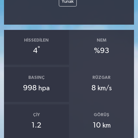
Yunak
HISSEDILEN
NEM
°
4
%93
BASINÇ
RÜZGAR
998
8
hpa
km/s
ÇIY
GÖRÜŞ
1.2
10
km