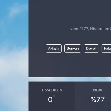
Nem: %77, Hissedilen S
Akkışla
Bünyan
Develi
Fela
HISSEDILEN
NEM
°
0
%77