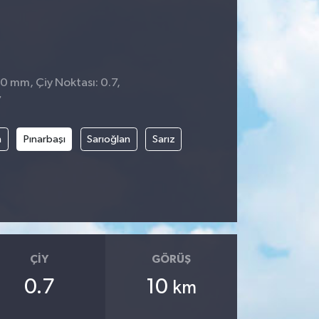
 0 mm, Çiy Noktası: 0.7,
7
n
Pınarbaşı
Sarıoğlan
Sarız
ÇIY
GÖRÜŞ
0.7
10
km