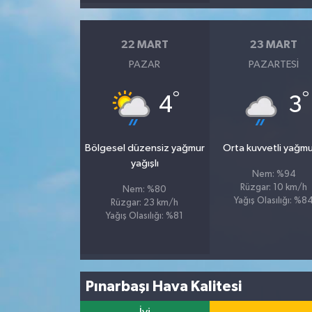
22 MART
23 MART
PAZAR
PAZARTESI
°
°
4
3
Bölgesel düzensiz yağmur
Orta kuvvetli yağmu
yağışlı
Nem: %94
Rüzgar: 10 km/h
Nem: %80
Yağış Olasılığı: %8
Rüzgar: 23 km/h
Yağış Olasılığı: %81
Pınarbaşı Hava Kalitesi