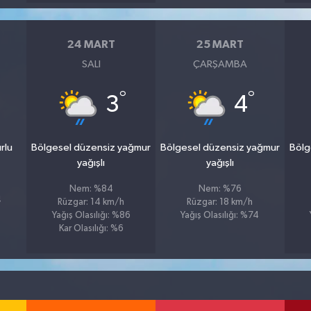
24 MART
25 MART
SALI
ÇARŞAMBA
°
°
3
4
rlu
Bölgesel düzensiz yağmur
Bölgesel düzensiz yağmur
Bölg
yağışlı
yağışlı
Nem: %84
Nem: %76
4
Rüzgar: 14 km/h
Rüzgar: 18 km/h
Yağış Olasılığı: %86
Yağış Olasılığı: %74
Kar Olasılığı: %6