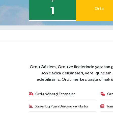
İyi
1
Orta
Ordu Gözlem, Ordu ve ilçelerinde yaşanan geli
son dakika gelişmeleri, yerel gündem,
edebilirsiniz. Ordu merkez başta olmak ü
Ordu Nöbetçi Eczaneler
Or
Süper Lig Puan Durumu ve Fikstür
Tüm