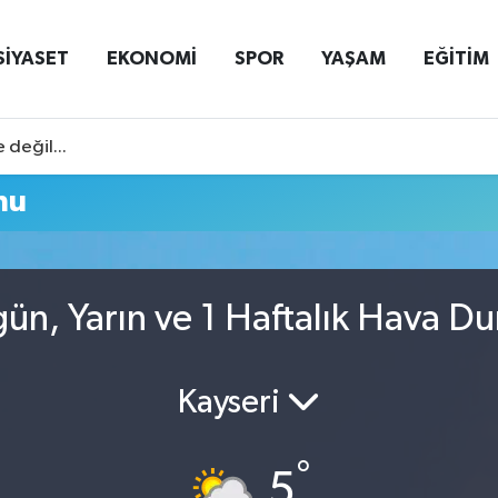
SİYASET
EKONOMİ
SPOR
YAŞAM
EĞİTİM
 değil...
mu
gün, Yarın ve 1 Haftalık Hava D
Kayseri
°
5