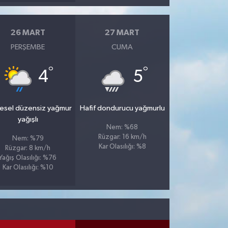
26 MART
27 MART
PERŞEMBE
CUMA
°
°
4
5
esel düzensiz yağmur
Hafif dondurucu yağmurlu
yağışlı
Nem: %68
Rüzgar: 16 km/h
Nem: %79
Kar Olasılığı: %8
Rüzgar: 8 km/h
Yağış Olasılığı: %76
Kar Olasılığı: %10