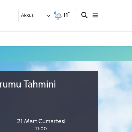
°
11
Akkuş
urumu Tahmini
21 Mart Cumartesi
11:00