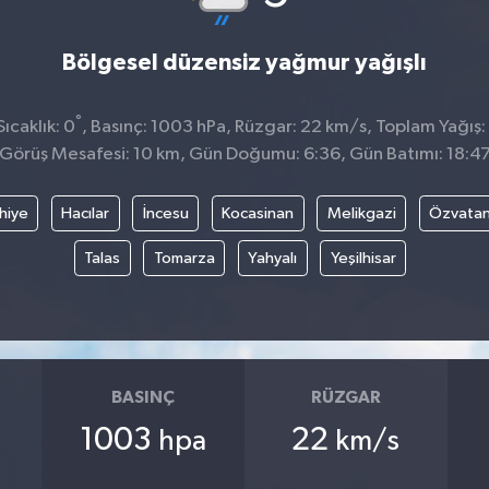
Bölgesel düzensiz yağmur yağışlı
°
ıcaklık: 0
, Basınç: 1003 hPa, Rüzgar: 22 km/s, Toplam Yağış:
Görüş Mesafesi: 10 km, Gün Doğumu: 6:36, Gün Batımı: 18:4
hiye
Hacılar
İncesu
Kocasinan
Melikgazi
Özvata
Talas
Tomarza
Yahyalı
Yeşilhisar
BASINÇ
RÜZGAR
1003
22
hpa
km/s