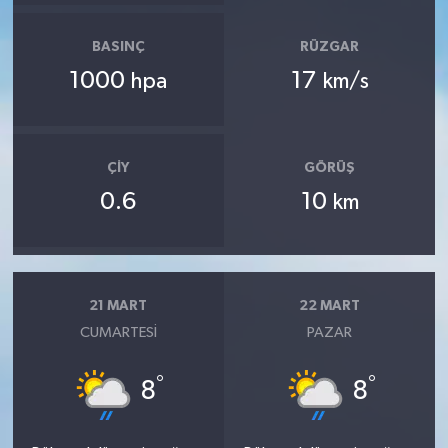
BASINÇ
RÜZGAR
1000
17
hpa
km/s
ÇIY
GÖRÜŞ
0.6
10
km
21 MART
22 MART
CUMARTESI
PAZAR
°
°
8
8