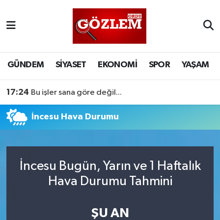
GÜNDEM
Ordu Nöbetçi Eczaneler
SİYASET
Ordu Hava Durumu
GÜNDEM
SİYASET
EKONOMİ
SPOR
YAŞAM
EKONOMİ
Ordu Namaz Vakitleri
17:24
Bu işler sana göre değil...
SPOR
Ordu Trafik Yoğunluk Haritası
İncesu Hava Durumu
YAŞAM
Süper Lig Puan Durumu ve Fikstür
EĞİTİM
Tüm Manşetler
İncesu Bugün, Yarın ve 1 Haftalık
Hava Durumu Tahmini
Son Dakika Haberleri
ŞU AN
Haber Arşivi