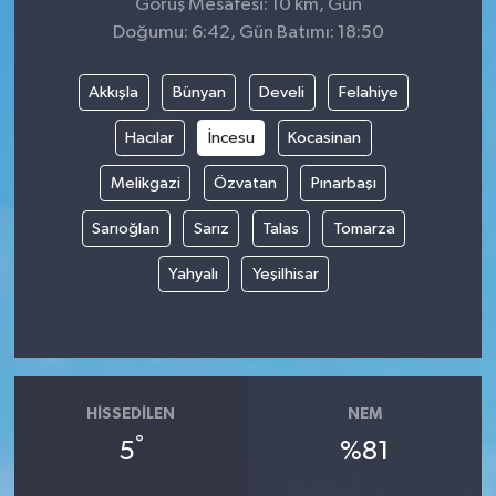
Görüş Mesafesi: 10 km, Gün
Doğumu: 6:42, Gün Batımı: 18:50
Akkışla
Bünyan
Develi
Felahiye
Hacılar
İncesu
Kocasinan
Melikgazi
Özvatan
Pınarbaşı
Sarıoğlan
Sarız
Talas
Tomarza
Yahyalı
Yeşilhisar
HISSEDILEN
NEM
°
5
%81