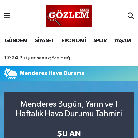
GÜNDEM
Ordu Nöbetçi Eczaneler
SİYASET
Ordu Hava Durumu
GÜNDEM
SİYASET
EKONOMİ
SPOR
YAŞAM
EKONOMİ
Ordu Namaz Vakitleri
17:24
Bu işler sana göre değil...
SPOR
Ordu Trafik Yoğunluk Haritası
Menderes Hava Durumu
YAŞAM
Süper Lig Puan Durumu ve Fikstür
EĞİTİM
Tüm Manşetler
Menderes Bugün, Yarın ve 1
Haftalık Hava Durumu Tahmini
Son Dakika Haberleri
ŞU AN
Haber Arşivi