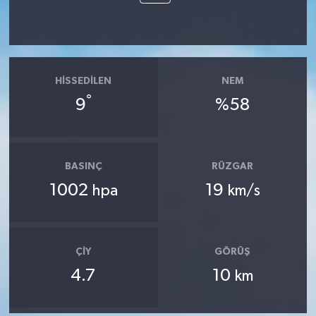
HISSEDILEN
NEM
°
9
%58
BASINÇ
RÜZGAR
1002
19
hpa
km/s
ÇIY
GÖRÜŞ
4.7
10
km