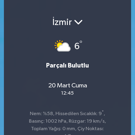
İzmir
°
6
Parçalı Bulutlu
20 Mart Cuma
12:45
°
Nem: %58, Hissedilen Sıcaklık: 9
,
Basınç: 1002 hPa, Rüzgar: 19 km/s,
Toplam Yağış: 0 mm, Çiy Noktası: