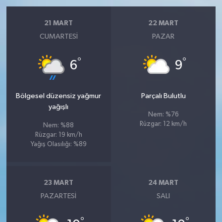
21 MART
22 MART
CUMARTESI
PAZAR
°
°
6
9
Bölgesel düzensiz yağmur
Parçalı Bulutlu
yağışlı
Nem: %76
Rüzgar: 12 km/h
Nem: %88
Rüzgar: 19 km/h
Yağış Olasılığı: %89
23 MART
24 MART
PAZARTESI
SALI
°
°