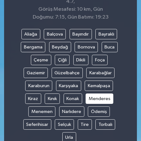
4.7,
Görüş Mesafesi: 10 km, Gün
Doğumu: 7:15, Gün Batımı: 19:23
Aliağa
Balçova
Bayındır
Bayraklı
Bergama
Beydağ
Bornova
Buca
Çeşme
Çiğli
Dikili
Foça
Gaziemir
Güzelbahçe
Karabağlar
Karaburun
Karşıyaka
Kemalpaşa
Kiraz
Kınık
Konak
Menderes
Menemen
Narlıdere
Ödemiş
Seferihisar
Selçuk
Tire
Torbalı
Urla