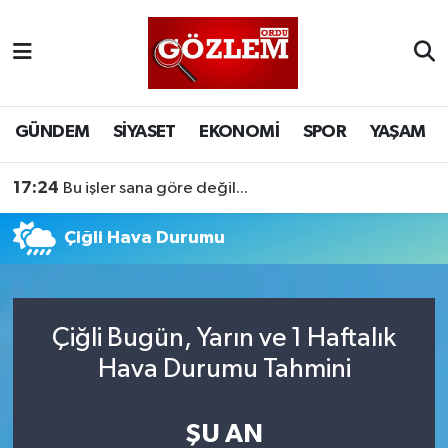
GÜNDEM
Ordu Nöbetçi Eczaneler
SİYASET
Ordu Hava Durumu
GÜNDEM
SİYASET
EKONOMİ
SPOR
YAŞAM
EKONOMİ
Ordu Namaz Vakitleri
17:24
Bu işler sana göre değil...
SPOR
Ordu Trafik Yoğunluk Haritası
Çiğli Hava Durumu
YAŞAM
Süper Lig Puan Durumu ve Fikstür
EĞİTİM
Tüm Manşetler
Çiğli Bugün, Yarın ve 1 Haftalık
Hava Durumu Tahmini
Son Dakika Haberleri
ŞU AN
Haber Arşivi