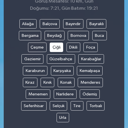
Görüş Mesafesi: 10 km, Gün
Doğumu: 7:21, Gün Batımı: 19:21
Aliağa
Balçova
Bayındır
Bayraklı
Bergama
Beydağ
Bornova
Buca
Çeşme
Çiğli
Dikili
Foça
Gaziemir
Güzelbahçe
Karabağlar
Karaburun
Karşıyaka
Kemalpaşa
Kiraz
Kınık
Konak
Menderes
Menemen
Narlıdere
Ödemiş
Seferihisar
Selçuk
Tire
Torbalı
Urla