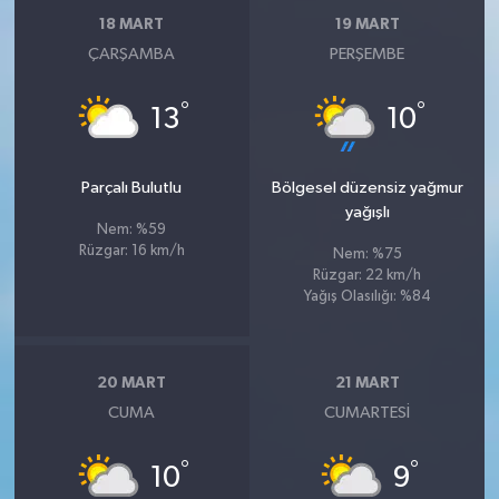
18 MART
19 MART
ÇARŞAMBA
PERŞEMBE
°
°
13
10
Parçalı Bulutlu
Bölgesel düzensiz yağmur
yağışlı
Nem: %59
Rüzgar: 16 km/h
Nem: %75
Rüzgar: 22 km/h
Yağış Olasılığı: %84
20 MART
21 MART
CUMA
CUMARTESI
°
°
10
9