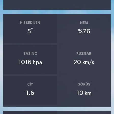
HISSEDILEN
NEM
°
5
%76
BASINÇ
RÜZGAR
1016
20
hpa
km/s
ÇIY
GÖRÜŞ
1.6
10
km