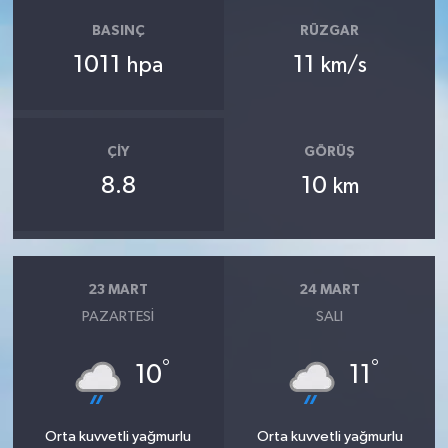
BASINÇ
RÜZGAR
1011
11
hpa
km/s
ÇIY
GÖRÜŞ
8.8
10
km
23 MART
24 MART
PAZARTESI
SALI
°
°
10
11
Orta kuvvetli yağmurlu
Orta kuvvetli yağmurlu