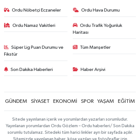
Ordu Nöbetçi Eczaneler
Ordu Hava Durumu
Ordu Namaz Vakitleri
Ordu Trafik Yoğunluk
Haritası
Süper Lig Puan Durumu ve
Tüm Manşetler
Fikstür
Son Dakika Haberleri
Haber Arşivi
GÜNDEM
SİYASET
EKONOMİ
SPOR
YAŞAM
EĞİTİM
Sitede yayınlanan içerik ve yorumlardan yazarları sorumludur.
Yayınlanan yorumlardan Ordu Gözlem – Ordu haberleri/ Son Dakika
sorumlu tutulamaz. Sitedeki tüm harici linkler ayrı bir sayfada açılır.
Sitemizde yayınlanan haber, köşe yazıları ve fotoğraflar izin