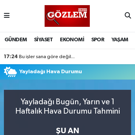
GÜNDEM
Ordu Nöbetçi Eczaneler
SİYASET
Ordu Hava Durumu
GÜNDEM
SİYASET
EKONOMİ
SPOR
YAŞAM
EKONOMİ
Ordu Namaz Vakitleri
17:24
Bu işler sana göre değil...
SPOR
Ordu Trafik Yoğunluk Haritası
Yayladağı Hava Durumu
YAŞAM
Süper Lig Puan Durumu ve Fikstür
EĞİTİM
Tüm Manşetler
Yayladağı Bugün, Yarın ve 1
Haftalık Hava Durumu Tahmini
Son Dakika Haberleri
ŞU AN
Haber Arşivi