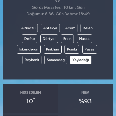
8.8,
Görüş Mesafesi: 10 km, Gün
Doğumu: 6:36, Gün Batımı: 18:49
Altınözü
Antakya
Arsuz
Belen
Defne
Dörtyol
Erzin
Hassa
İskenderun
Kırıkhan
Kumlu
Payas
Reyhanlı
Samandağ
Yayladağı
HISSEDILEN
NEM
°
10
%93