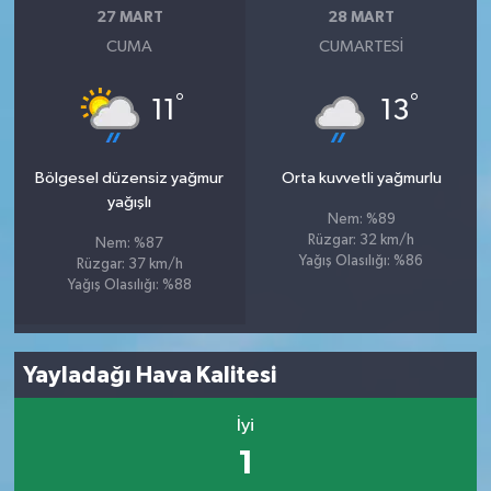
27 MART
28 MART
CUMA
CUMARTESI
°
°
11
13
Bölgesel düzensiz yağmur
Orta kuvvetli yağmurlu
yağışlı
Nem: %89
Rüzgar: 32 km/h
Nem: %87
Yağış Olasılığı: %86
Rüzgar: 37 km/h
Yağış Olasılığı: %88
Yayladağı Hava Kalitesi
İyi
1