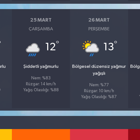
25 MART
26 MART
ÇARŞAMBA
PERŞEMBE
°
°
°
12
13
rlu
Şiddetli yağmurlu
Bölgesel düzensiz yağmur
Bölg
yağışlı
Nem: %83
Rüzgar: 14 km/h
Nem: %77
9
Yağış Olasılığı: %88
Rüzgar: 10 km/h
Yağış Olasılığı: %87