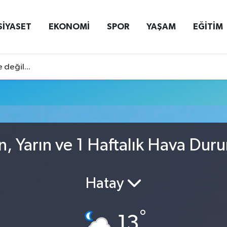
SİYASET
EKONOMİ
SPOR
YAŞAM
EĞİTİM
 değil...
n, Yarın ve 1 Haftalık Hava Dur
Hatay
°
13