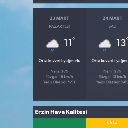
23 MART
24 MART
PAZARTESI
SALI
°
11
13
Orta kuvvetli yağmurlu
Orta kuvvetli yağmu
Nem: %79
Nem: %76
Rüzgar: 16 km/h
Rüzgar: 13 km/h
Yağış Olasılığı: %91
Yağış Olasılığı: %8
Erzin Hava Kalitesi
Orta