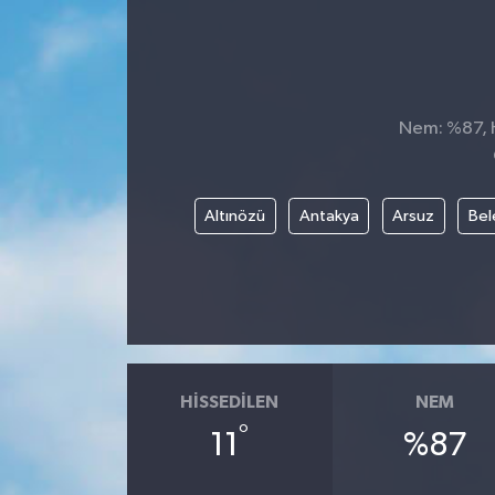
Nem: %87, Hi
Altınözü
Antakya
Arsuz
Bel
HISSEDILEN
NEM
°
11
%87