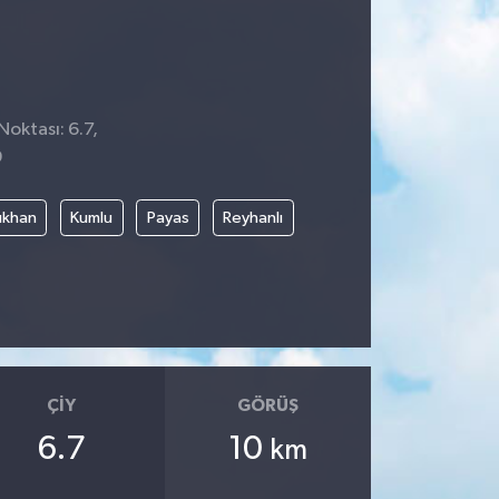
Noktası: 6.7,
9
rıkhan
Kumlu
Payas
Reyhanlı
ÇIY
GÖRÜŞ
6.7
10
km