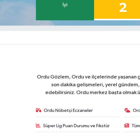
2
İyi
Ordu Gözlem, Ordu ve ilçelerinde yaşanan geli
son dakika gelişmeleri, yerel gündem,
edebilirsiniz. Ordu merkez başta olmak ü
Ordu Nöbetçi Eczaneler
Or
Süper Lig Puan Durumu ve Fikstür
Tüm