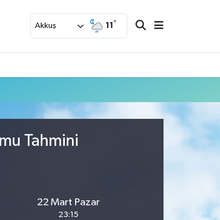
°
11
Akkuş
umu Tahmini
22 Mart Pazar
23:15