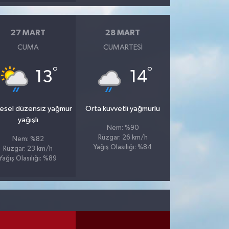
27 MART
28 MART
CUMA
CUMARTESI
°
°
13
14
esel düzensiz yağmur
Orta kuvvetli yağmurlu
yağışlı
Nem: %90
Rüzgar: 26 km/h
Nem: %82
Yağış Olasılığı: %84
Rüzgar: 23 km/h
Yağış Olasılığı: %89