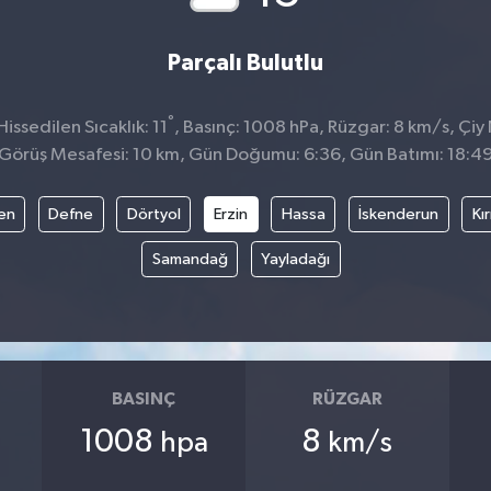
Parçalı Bulutlu
°
ssedilen Sıcaklık: 11
, Basınç: 1008 hPa, Rüzgar: 8 km/s, Çiy 
Görüş Mesafesi: 10 km, Gün Doğumu: 6:36, Gün Batımı: 18:4
en
Defne
Dörtyol
Erzin
Hassa
İskenderun
Kı
Samandağ
Yayladağı
BASINÇ
RÜZGAR
1008
8
hpa
km/s