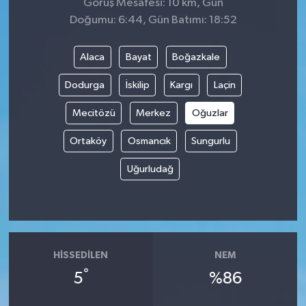
Görüş Mesafesi: 10 km, Gün
Doğumu: 6:44, Gün Batımı: 18:52
Alaca
Bayat
Boğazkale
Dodurga
İskilip
Kargı
Laçin
Mecitözü
Merkez
Oğuzlar
Ortaköy
Osmancık
Sungurlu
Uğurludağ
HISSEDILEN
NEM
°
5
%86