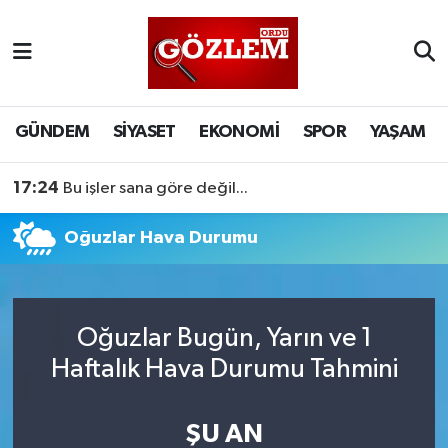
GÜNDEM
Ordu Nöbetçi Eczaneler
SİYASET
Ordu Hava Durumu
GÜNDEM
SİYASET
EKONOMİ
SPOR
YAŞAM
EKONOMİ
Ordu Namaz Vakitleri
17:24
Bu işler sana göre değil...
SPOR
Ordu Trafik Yoğunluk Haritası
Oğuzlar Hava Durumu
YAŞAM
Süper Lig Puan Durumu ve Fikstür
EĞİTİM
Tüm Manşetler
Oğuzlar Bugün, Yarın ve 1
Haftalık Hava Durumu Tahmini
Son Dakika Haberleri
ŞU AN
Haber Arşivi