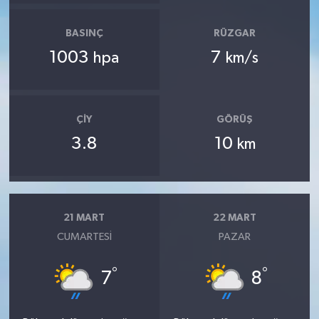
BASINÇ
RÜZGAR
1003
7
hpa
km/s
ÇIY
GÖRÜŞ
3.8
10
km
21 MART
22 MART
CUMARTESI
PAZAR
°
°
7
8