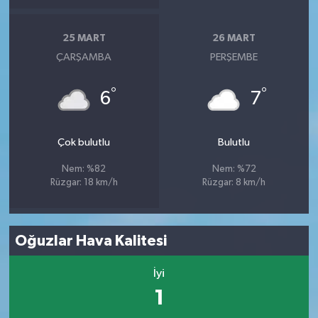
25 MART
26 MART
ÇARŞAMBA
PERŞEMBE
°
°
6
7
Çok bulutlu
Bulutlu
Nem: %82
Nem: %72
Rüzgar: 18 km/h
Rüzgar: 8 km/h
Oğuzlar Hava Kalitesi
İyi
1