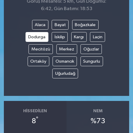
Görüş Mesafesi: 5 km, Gün Doğumu:
6:42, Gün Batımı: 18:53
Alaca
Bayat
Boğazkale
Dodurga
İskilip
Kargı
Laçin
Mecitözü
Merkez
Oğuzlar
Ortaköy
Osmancık
Sungurlu
Uğurludağ
HISSEDILEN
NEM
°
8
%73