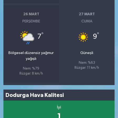
26 MART
27 MART
PERŞEMBE
CUMA
°
°
7
9
Bölgesel düzensiz yağmur
Güneşli
yağışlı
Nem: %63
Rüzgar: 11 km/h
Nem: %79
Rüzgar: 8 km/h
Dodurga Hava Kalitesi
İyi
1