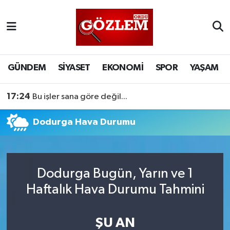
GÜNDEM
Ordu Nöbetçi Eczaneler
SİYASET
Ordu Hava Durumu
GÜNDEM
SİYASET
EKONOMİ
SPOR
YAŞAM
EKONOMİ
Ordu Namaz Vakitleri
17:24
Bu işler sana göre değil...
SPOR
Ordu Trafik Yoğunluk Haritası
Dodurga Hava Durumu
YAŞAM
Süper Lig Puan Durumu ve Fikstür
EĞİTİM
Tüm Manşetler
Dodurga Bugün, Yarın ve 1
Haftalık Hava Durumu Tahmini
Son Dakika Haberleri
ŞU AN
Haber Arşivi