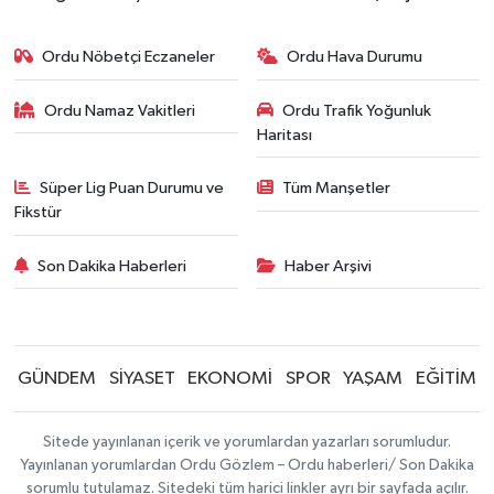
Ordu Nöbetçi Eczaneler
Ordu Hava Durumu
Ordu Namaz Vakitleri
Ordu Trafik Yoğunluk
Haritası
Süper Lig Puan Durumu ve
Tüm Manşetler
Fikstür
Son Dakika Haberleri
Haber Arşivi
GÜNDEM
SİYASET
EKONOMİ
SPOR
YAŞAM
EĞİTİM
Sitede yayınlanan içerik ve yorumlardan yazarları sorumludur.
Yayınlanan yorumlardan Ordu Gözlem – Ordu haberleri/ Son Dakika
sorumlu tutulamaz. Sitedeki tüm harici linkler ayrı bir sayfada açılır.