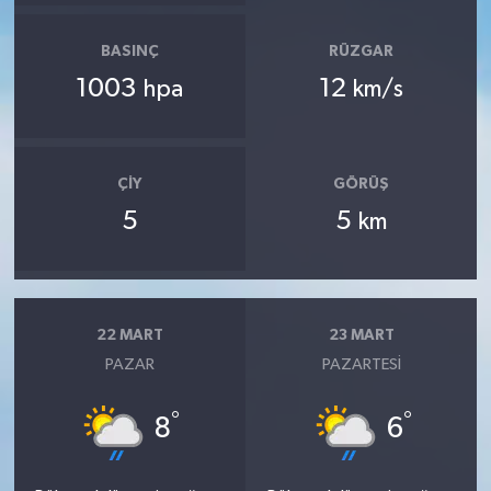
BASINÇ
RÜZGAR
1003
12
hpa
km/s
ÇIY
GÖRÜŞ
5
5
km
22 MART
23 MART
PAZAR
PAZARTESI
°
°
8
6