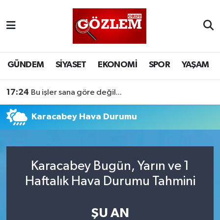
GÜNDEM
Ordu Nöbetçi Eczaneler
SİYASET
Ordu Hava Durumu
GÜNDEM
SİYASET
EKONOMİ
SPOR
YAŞAM
EKONOMİ
Ordu Namaz Vakitleri
17:24
Bu işler sana göre değil...
SPOR
Ordu Trafik Yoğunluk Haritası
Karacabey Hava Durumu
YAŞAM
Süper Lig Puan Durumu ve Fikstür
EĞİTİM
Tüm Manşetler
Karacabey Bugün, Yarın ve 1
Haftalık Hava Durumu Tahmini
Son Dakika Haberleri
ŞU AN
Haber Arşivi