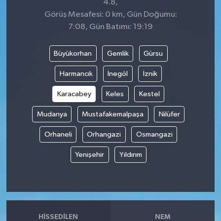
4.8,
Görüş Mesafesi: 0 km, Gün Doğumu:
7:08, Gün Batımı: 19:19
Büyükorhan
Gemlik
Gürsu
Harmancık
İnegöl
İznik
Karacabey
Keles
Kestel
Mudanya
Mustafakemalpaşa
Nilüfer
Orhaneli
Orhangazi
Osmangazi
Yenişehir
Yıldırım
HISSEDILEN
NEM