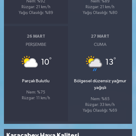
Nem: %92
Nem: %89
Rüzgar: 21 km/h
Rüzgar: 21 km/h
Yağış Olasılığı: %89
Yağış Olasılığı: %80
26 MART
27 MART
PERŞEMBE
CUMA
°
°
10
13
Parçalı Bulutlu
Bölgesel düzensiz yağmur
yağışlı
Nem: %75
Rüzgar: 11 km/h
Nem: %65
Rüzgar: 33 km/h
Yağış Olasılığı: %69
Karacabey Hava Kalitesi