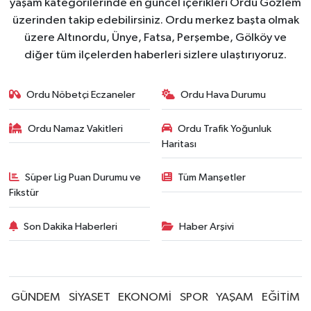
yaşam kategorilerinde en güncel içerikleri Ordu Gözlem
üzerinden takip edebilirsiniz. Ordu merkez başta olmak
üzere Altınordu, Ünye, Fatsa, Perşembe, Gölköy ve
diğer tüm ilçelerden haberleri sizlere ulaştırıyoruz.
Ordu Nöbetçi Eczaneler
Ordu Hava Durumu
Ordu Namaz Vakitleri
Ordu Trafik Yoğunluk
Haritası
Süper Lig Puan Durumu ve
Tüm Manşetler
Fikstür
Son Dakika Haberleri
Haber Arşivi
GÜNDEM
SİYASET
EKONOMİ
SPOR
YAŞAM
EĞİTİM