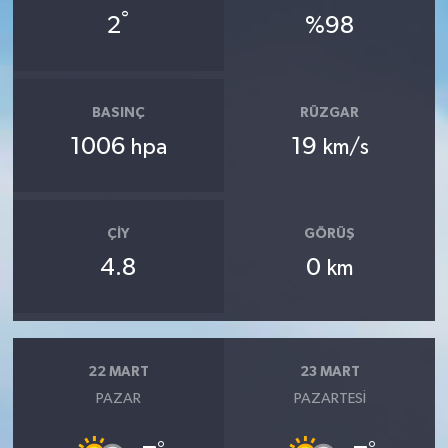
°
2
%98
BASINÇ
RÜZGAR
1006
19
hpa
km/s
ÇIY
GÖRÜŞ
4.8
0
km
22 MART
23 MART
PAZAR
PAZARTESI