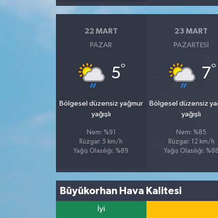
22 MART
23 MART
PAZAR
PAZARTESI
°
°
5
7
Bölgesel düzensiz yağmur
Bölgesel düzensiz y
yağışlı
yağışlı
Nem: %91
Nem: %85
Rüzgar: 5 km/h
Rüzgar: 12 km/h
Yağış Olasılığı: %89
Yağış Olasılığı: %8
Büyükorhan Hava Kalitesi
İyi