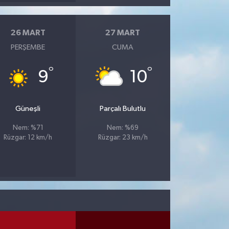
26 MART
27 MART
PERŞEMBE
CUMA
°
°
9
10
Güneşli
Parçalı Bulutlu
Nem: %71
Nem: %69
Rüzgar: 12 km/h
Rüzgar: 23 km/h