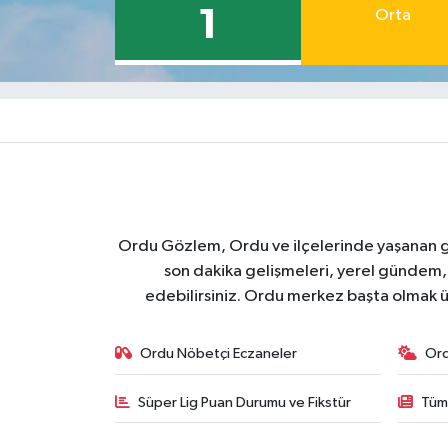
1
Orta
Ordu Gözlem, Ordu ve ilçelerinde yaşanan geli
son dakika gelişmeleri, yerel gündem,
edebilirsiniz. Ordu merkez başta olmak ü
Ordu Nöbetçi Eczaneler
Or
Süper Lig Puan Durumu ve Fikstür
Tüm