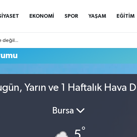
SİYASET
EKONOMİ
SPOR
YAŞAM
EĞİTİM
 değil...
rumu
gün, Yarın ve 1 Haftalık Hava 
Bursa
°
5