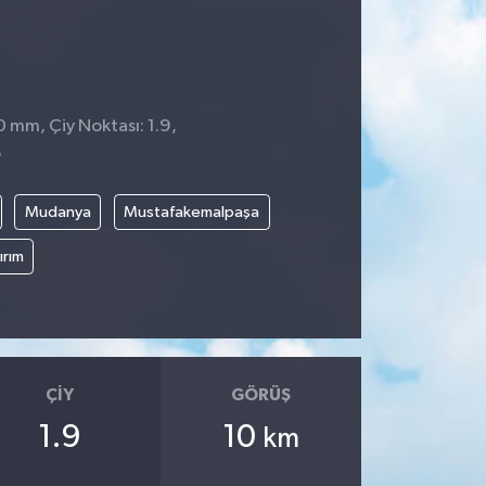
0 mm, Çiy Noktası: 1.9,
6
Mudanya
Mustafakemalpaşa
ırım
ÇIY
GÖRÜŞ
1.9
10
km