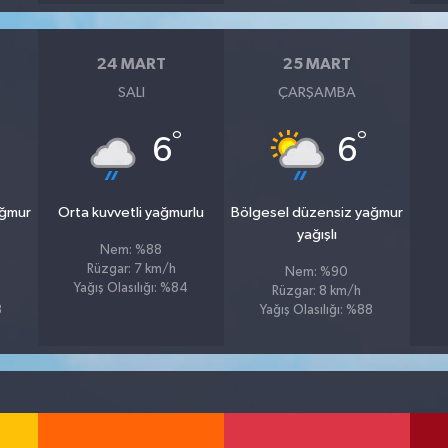
24 MART
25 MART
SALI
ÇARŞAMBA
°
°
6
6
ağmur
Orta kuvvetli yağmurlu
Bölgesel düzensiz yağmur
yağışlı
Nem: %88
Rüzgar: 7 km/h
Nem: %90
Yağış Olasılığı: %84
Rüzgar: 8 km/h
8
Yağış Olasılığı: %88