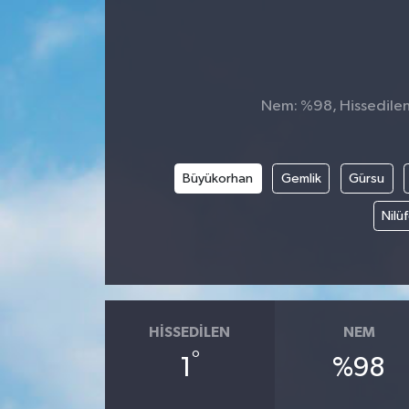
Nem: %98, Hissedilen S
Büyükorhan
Gemlik
Gürsu
Nilü
HISSEDILEN
NEM
°
1
%98