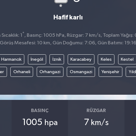
Hafif karlı
°
ıcaklık: 1
, Basınç: 1005 hPa, Rüzgar: 7 km/s, Toplam Yağış: 
Görüş Mesafesi: 10 km, Gün Doğumu: 7:06, Gün Batımı: 19:1
Harmancık
İnegöl
İznik
Karacabey
Keles
Kestel
fer
Orhaneli
Orhangazi
Osmangazi
Yenişehir
Yıld
BASINÇ
RÜZGAR
1005
7
hpa
km/s