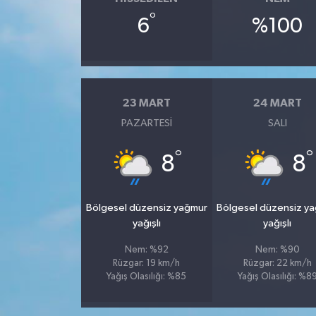
°
6
%100
23 MART
24 MART
PAZARTESI
SALI
°
°
8
8
Bölgesel düzensiz yağmur
Bölgesel düzensiz y
yağışlı
yağışlı
Nem: %92
Nem: %90
Rüzgar: 19 km/h
Rüzgar: 22 km/h
Yağış Olasılığı: %85
Yağış Olasılığı: %8