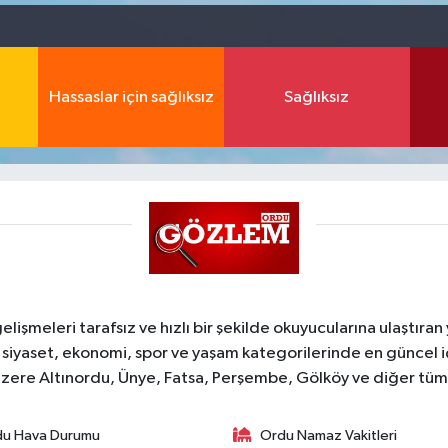
Hassaslar için sağlıksız
Sağlıksız
şmeleri tarafsız ve hızlı bir şekilde okuyucularına ulaştıran
 siyaset, ekonomi, spor ve yaşam kategorilerinde en güncel 
zere Altınordu, Ünye, Fatsa, Perşembe, Gölköy ve diğer tüm il
du Hava Durumu
Ordu Namaz Vakitleri