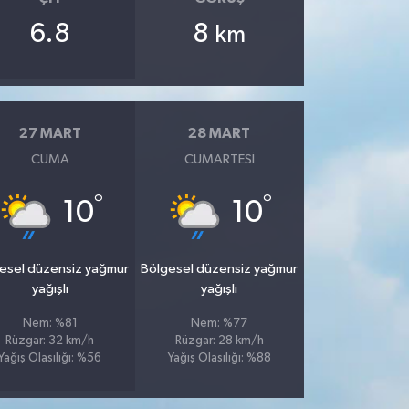
6.8
8
km
27 MART
28 MART
CUMA
CUMARTESI
°
°
10
10
esel düzensiz yağmur
Bölgesel düzensiz yağmur
yağışlı
yağışlı
Nem: %81
Nem: %77
Rüzgar: 32 km/h
Rüzgar: 28 km/h
Yağış Olasılığı: %56
Yağış Olasılığı: %88