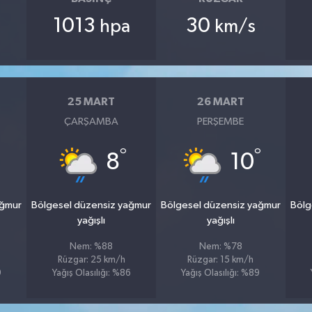
1013
30
hpa
km/s
25 MART
26 MART
ÇARŞAMBA
PERŞEMBE
°
°
8
10
ağmur
Bölgesel düzensiz yağmur
Bölgesel düzensiz yağmur
Bölg
yağışlı
yağışlı
Nem: %88
Nem: %78
Rüzgar: 25 km/h
Rüzgar: 15 km/h
9
Yağış Olasılığı: %86
Yağış Olasılığı: %89