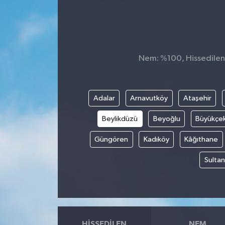
Nem: %100, Hissedilen S
Adalar
Arnavutköy
Ataşehir
Beylikdüzü
Beyoğlu
Büyükçe
Güngören
Kadıköy
Kâğıthane
Sultan
HISSEDILEN
NEM