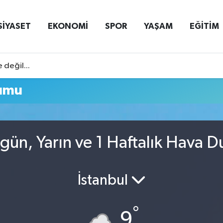
SİYASET
EKONOMİ
SPOR
YAŞAM
EĞİTİM
 değil...
rumu
gün, Yarın ve 1 Haftalık Hava 
İstanbul
°
9