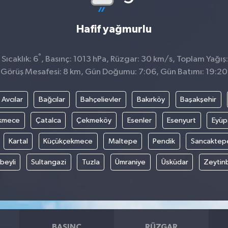
Hafif yağmurlu
°
ıcaklık: 6
, Basınç: 1013 hPa, Rüzgar: 30 km/s, Toplam Yağış:
Görüş Mesafesi: 8 km, Gün Doğumu: 7:06, Gün Batımı: 19:20
Avcılar
Bağcılar
Bahçelievler
Bakırköy
Başakşehir
kmece
Çatalca
Çekmeköy
Esenler
Esenyurt
Eyüp
Kartal
Küçükçekmece
Maltepe
Pendik
Sancaktep
beyli
Sultangazi
Tuzla
Ümraniye
Üsküdar
Zeytin
BASINÇ
RÜZGAR