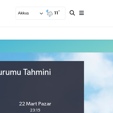
°
11
Akkuş
Durumu Tahmini
22 Mart Pazar
23:15