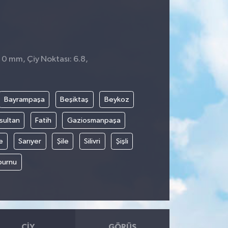
 0 mm, Çiy Noktası: 6.8,
Bayrampaşa
Beşiktaş
Beykoz
sultan
Fatih
Gaziosmanpaşa
e
Sarıyer
Şile
Silivri
Şişli
burnu
ÇIY
GÖRÜŞ