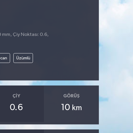
0 mm, Çiy Noktası: 0.6,
8
rcan
Üzümlü
ÇIY
GÖRÜŞ
0.6
10
km