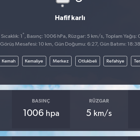
Hafif karlı
°
ıcaklık: 1
, Basınç: 1006 hPa, Rüzgar: 5 km/s, Toplam Yağış: 
Görüş Mesafesi: 10 km, Gün Doğumu: 6:27, Gün Batımı: 18:3
Kemah
Kemaliye
Merkez
Otlukbeli
Refahiye
Te
BASINÇ
RÜZGAR
1006
5
hpa
km/s