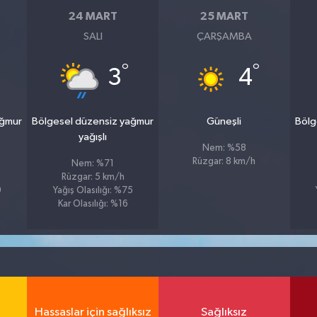
24 MART
25 MART
SALI
ÇARŞAMBA
°
°
3
4
ağmur
Bölgesel düzensiz yağmur
Güneşli
Bölg
yağışlı
Nem: %58
Rüzgar: 8 km/h
Nem: %71
Rüzgar: 5 km/h
9
Yağış Olasılığı: %75
Kar Olasılığı: %16
Hassaslar için sağlıksız
Sağlıksız