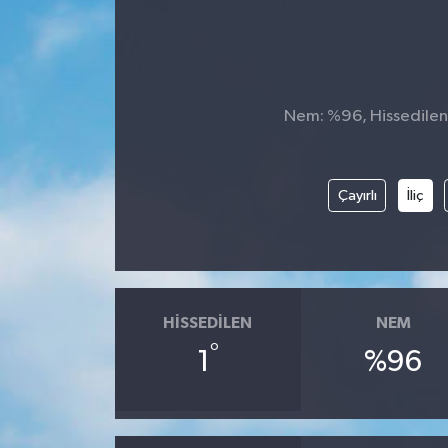
Nem: %96, Hissedilen S
Çayırlı
İliç
HISSEDILEN
NEM
°
1
%96