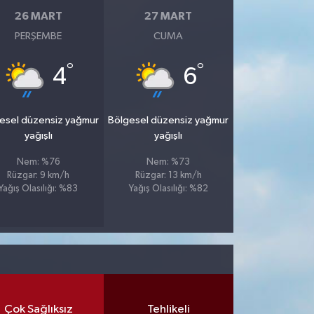
26 MART
27 MART
PERŞEMBE
CUMA
°
°
4
6
esel düzensiz yağmur
Bölgesel düzensiz yağmur
yağışlı
yağışlı
Nem: %76
Nem: %73
Rüzgar: 9 km/h
Rüzgar: 13 km/h
Yağış Olasılığı: %83
Yağış Olasılığı: %82
Çok Sağlıksız
Tehlikeli