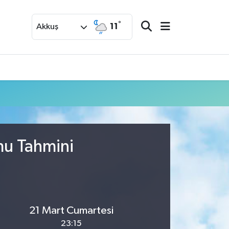
°
11
Akkuş
mu Tahmini
21 Mart Cumartesi
23:15