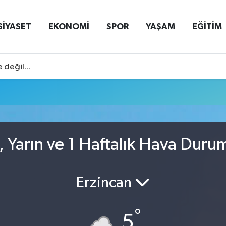
SİYASET
EKONOMİ
SPOR
YAŞAM
EĞİTİM
 değil...
n, Yarın ve 1 Haftalık Hava Duru
Erzincan
°
5