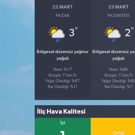
22 MART
23 MART
PAZAR
PAZARTESI
°
°
3
2
Bölgesel düzensiz yağmur
Bölgesel düzensiz y
yağışlı
yağışlı
Nem: %77
Nem: %86
Rüzgar: 11 km/h
Rüzgar: 11 km/h
Yağış Olasılığı: %87
Yağış Olasılığı: %8
Kar Olasılığı: %11
Kar Olasılığı: %7
İliç Hava Kalitesi
İyi
Orta