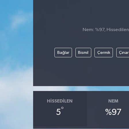
Nem: %97, Hissedilen 
Bağlar
Bismil
Çermik
Çınar
HISSEDILEN
NEM
°
5
%97