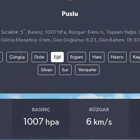
Puslu
°
Sıcaklık: 5
, Basınç: 1007 hPa, Rüzgar: 6 km/s, Toplam Yağış: 
Görüş Mesafesi: 0 km, Gün Doğumu: 6:23, Gün Batımı: 18:30
Çüngüş
Dicle
Eğil
Ergani
Hani
Hazro
Kay
Silvan
Sur
Yenişehir
BASINÇ
RÜZGAR
1007
6
hpa
km/s