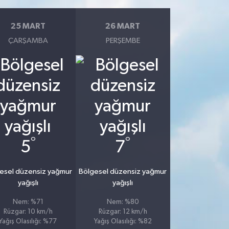
25 MART
26 MART
ÇARŞAMBA
PERŞEMBE
°
°
5
7
esel düzensiz yağmur
Bölgesel düzensiz yağmur
yağışlı
yağışlı
Nem: %71
Nem: %80
Rüzgar: 10 km/h
Rüzgar: 12 km/h
Yağış Olasılığı: %77
Yağış Olasılığı: %82