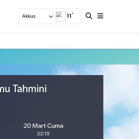
°
11
Akkuş
umu Tahmini
20 Mart Cuma
22:15