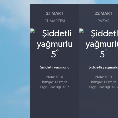
21 MART
22 MART
CUMARTESI
PAZAR
°
°
5
5
Şiddetli yağmurlu
Şiddetli yağmurl
Nem: %94
Nem: %90
Rüzgar: 13 km/h
Rüzgar: 13 km/h
Yağış Olasılığı: %95
Yağış Olasılığı: %8