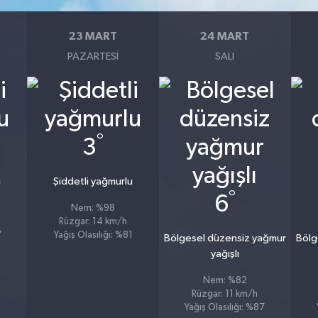
23 MART
24 MART
PAZARTESI
SALI
°
3
u
Şiddetli yağmurlu
°
6
Nem: %98
Rüzgar: 14 km/h
7
Yağış Olasılığı: %81
Bölgesel düzensiz yağmur
Bölg
yağışlı
Nem: %82
Rüzgar: 11 km/h
Yağış Olasılığı: %87