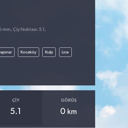
0 mm, Çiy Noktası: 5.1,
apınar
Kocaköy
Kulp
Lice
ÇIY
GÖRÜŞ
5.1
0
km