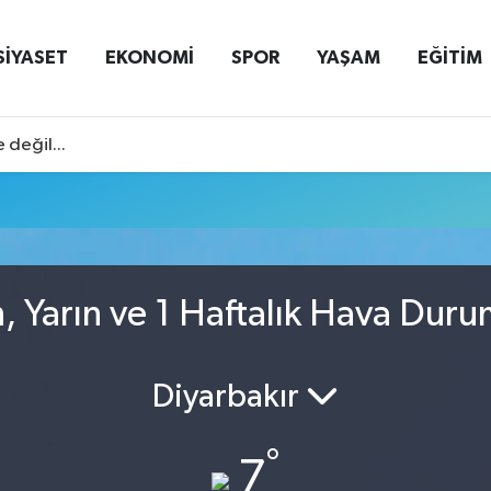
SİYASET
EKONOMİ
SPOR
YAŞAM
EĞİTİM
 değil...
, Yarın ve 1 Haftalık Hava Dur
Diyarbakır
°
7