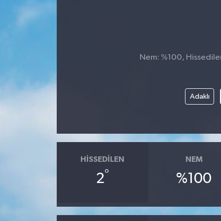
Nem: %100, Hissedilen 
Adaklı
HISSEDILEN
NEM
°
2
%100