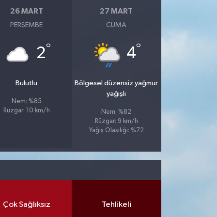
26 MART
27 MART
PERŞEMBE
CUMA
°
°
2
4
Bulutlu
Bölgesel düzensiz yağmur
yağışlı
Nem: %85
Rüzgar: 10 km/h
Nem: %82
Rüzgar: 9 km/h
Yağış Olasılığı: %72
Çok Sağlıksız
Tehlikeli