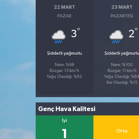
22 MART
23 MART
PAZAR
PAZARTESI
°
°
3
2
Şiddetli yağmurlu
Şiddetli yağmurl
Nem: %98
Nem: %100
Rüzgar: 13 km/h
Rüzgar: 11 km/h
Yağış Olasılığı: %92
Yağış Olasılığı: %8
Kar Olasılığı: %15
Genç Hava Kalitesi
İyi
1
Orta