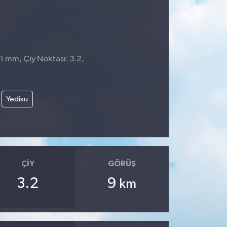
 1 mm, Çiy Noktası: 3.2,
Yedisu
ÇIY
GÖRÜŞ
3.2
9
km