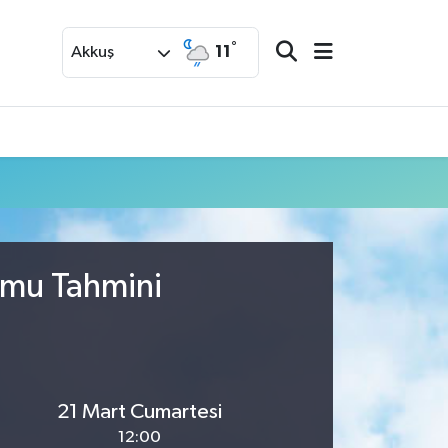
°
11
Akkuş
umu Tahmini
21 Mart Cumartesi
12:00