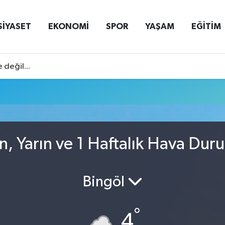
SİYASET
EKONOMİ
SPOR
YAŞAM
EĞİTİM
 değil...
, Yarın ve 1 Haftalık Hava Dur
Bingöl
°
4