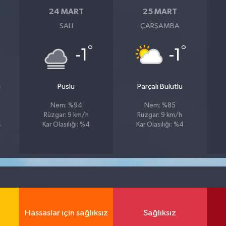
24 MART
25 MART
SALI
ÇARŞAMBA
°
°
-1
-1
u
Puslu
Parçalı Bulutlu
Nem: %94
Nem: %85
Rüzgar: 9 km/h
Rüzgar: 9 km/h
4
Kar Olasılığı: %4
Kar Olasılığı: %4
Hassaslar için sağlıksız
Sağlıksız