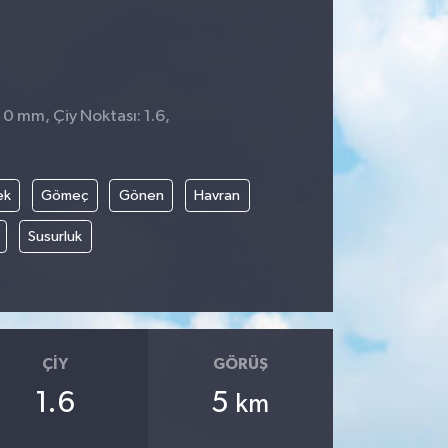
 0 mm, Çiy Noktası: 1.6,
ek
Gömeç
Gönen
Havran
Susurluk
ÇIY
GÖRÜŞ
1.6
5
km