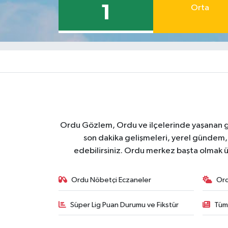
1
Orta
Ordu Gözlem, Ordu ve ilçelerinde yaşanan geli
son dakika gelişmeleri, yerel gündem,
edebilirsiniz. Ordu merkez başta olmak ü
Ordu Nöbetçi Eczaneler
Or
Süper Lig Puan Durumu ve Fikstür
Tüm