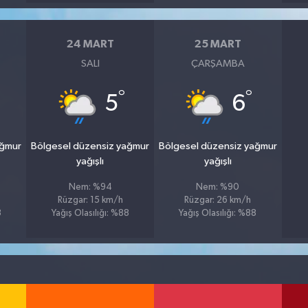
24 MART
25 MART
SALI
ÇARŞAMBA
°
°
5
6
ağmur
Bölgesel düzensiz yağmur
Bölgesel düzensiz yağmur
yağışlı
yağışlı
Nem: %94
Nem: %90
Rüzgar: 15 km/h
Rüzgar: 26 km/h
3
Yağış Olasılığı: %88
Yağış Olasılığı: %88