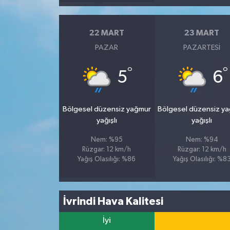
22 MART
23 MART
PAZAR
PAZARTESI
°
°
5
6
Bölgesel düzensiz yağmur
Bölgesel düzensiz y
yağışlı
yağışlı
Nem: %95
Nem: %94
Rüzgar: 12 km/h
Rüzgar: 12 km/h
Yağış Olasılığı: %86
Yağış Olasılığı: %8
İvrindi Hava Kalitesi
İyi