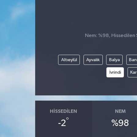
Nem: %98, Hissedilen S
Altıeylül
Ayvalık
Balya
Ban
İvrindi
Kar
HISSEDILEN
NEM
°
-2
%98