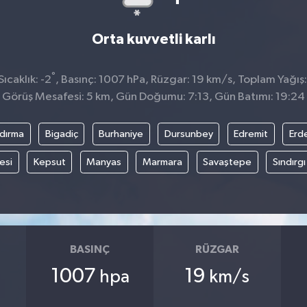
Orta kuvvetli karlı
°
ıcaklık: -2
, Basınç: 1007 hPa, Rüzgar: 19 km/s, Toplam Yağış:
Görüş Mesafesi: 5 km, Gün Doğumu: 7:13, Gün Batımı: 19:24
dırma
Bigadiç
Burhaniye
Dursunbey
Edremit
Erd
esi
Kepsut
Manyas
Marmara
Savaştepe
Sındırgı
BASINÇ
RÜZGAR
1007
19
hpa
km/s