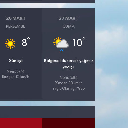
26 MART
27 MART
PERŞEMBE
CUMA
°
°
8
10
Güneşli
Bölgesel düzensiz yağmur
yağışlı
Nem: %74
Rüzgar: 12 km/h
Nem: %84
Rüzgar: 33 km/h
Yağış Olasılığı: %85