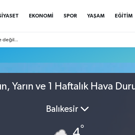
SİYASET
EKONOMİ
SPOR
YAŞAM
EĞİTİM
 değil...
ün, Yarın ve 1 Haftalık Hava Du
Balıkesir
°
4