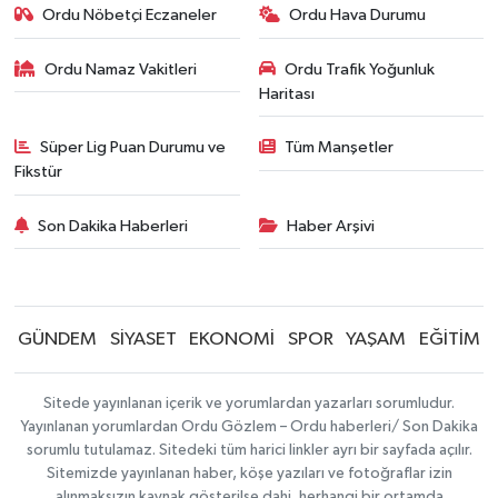
Ordu Nöbetçi Eczaneler
Ordu Hava Durumu
Ordu Namaz Vakitleri
Ordu Trafik Yoğunluk
Haritası
Süper Lig Puan Durumu ve
Tüm Manşetler
Fikstür
Son Dakika Haberleri
Haber Arşivi
GÜNDEM
SİYASET
EKONOMİ
SPOR
YAŞAM
EĞİTİM
Sitede yayınlanan içerik ve yorumlardan yazarları sorumludur.
Yayınlanan yorumlardan Ordu Gözlem – Ordu haberleri/ Son Dakika
sorumlu tutulamaz. Sitedeki tüm harici linkler ayrı bir sayfada açılır.
Sitemizde yayınlanan haber, köşe yazıları ve fotoğraflar izin
alınmaksızın kaynak gösterilse dahi, herhangi bir ortamda