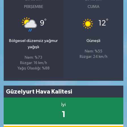
PERŞEMBE
CUMA
°
°
9
12
Bölgesel düzensiz yağmur
Güneşli
yağışlı
Nem: %55
Rüzgar: 24 km/h
Nem: %73
Rüzgar: 16 km/h
Yağış Olasılığı: %88
Güzelyurt Hava Kalitesi
İyi
1