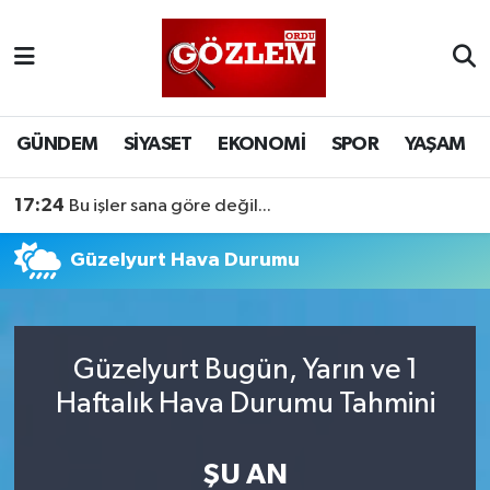
GÜNDEM
Ordu Nöbetçi Eczaneler
SİYASET
Ordu Hava Durumu
GÜNDEM
SİYASET
EKONOMİ
SPOR
YAŞAM
EKONOMİ
Ordu Namaz Vakitleri
17:24
Bu işler sana göre değil...
SPOR
Ordu Trafik Yoğunluk Haritası
Güzelyurt Hava Durumu
YAŞAM
Süper Lig Puan Durumu ve Fikstür
EĞİTİM
Tüm Manşetler
Güzelyurt Bugün, Yarın ve 1
Haftalık Hava Durumu Tahmini
Son Dakika Haberleri
ŞU AN
Haber Arşivi