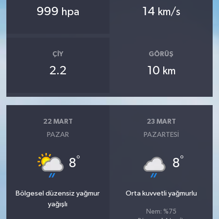
999
14
hpa
km/s
ÇIY
GÖRÜŞ
2.2
10
km
22 MART
23 MART
PAZAR
PAZARTESI
°
°
8
8
Bölgesel düzensiz yağmur
Orta kuvvetli yağmurlu
yağışlı
Nem: %75