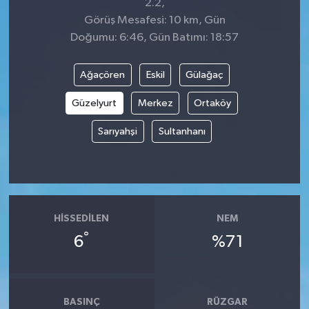
2.2,
Görüş Mesafesi: 10 km, Gün
Doğumu: 6:46, Gün Batımı: 18:57
Ağaçören
Eskil
Gülağaç
Güzelyurt
Merkez
Ortaköy
Sarıyahşi
Sultanhanı
HISSEDILEN
NEM
°
6
%71
BASINÇ
RÜZGAR