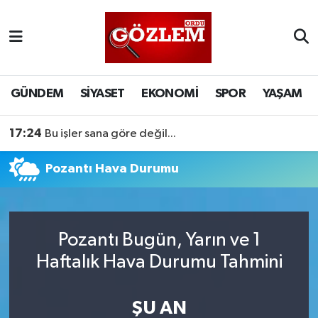
GÜNDEM
Ordu Nöbetçi Eczaneler
SİYASET
Ordu Hava Durumu
GÜNDEM
SİYASET
EKONOMİ
SPOR
YAŞAM
EKONOMİ
Ordu Namaz Vakitleri
17:24
Bu işler sana göre değil...
SPOR
Ordu Trafik Yoğunluk Haritası
Pozantı Hava Durumu
YAŞAM
Süper Lig Puan Durumu ve Fikstür
EĞİTİM
Tüm Manşetler
Pozantı Bugün, Yarın ve 1
Haftalık Hava Durumu Tahmini
Son Dakika Haberleri
ŞU AN
Haber Arşivi