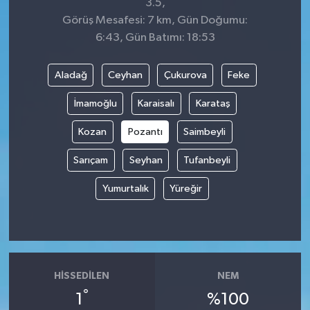
3.5,
Görüş Mesafesi: 7 km, Gün Doğumu:
6:43, Gün Batımı: 18:53
Aladağ
Ceyhan
Çukurova
Feke
İmamoğlu
Karaisalı
Karataş
Kozan
Pozantı
Saimbeyli
Sarıçam
Seyhan
Tufanbeyli
Yumurtalık
Yüreğir
HISSEDILEN
NEM
°
1
%100