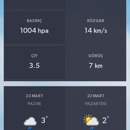
BASINÇ
RÜZGAR
1004
14
hpa
km/s
ÇIY
GÖRÜŞ
3.5
7
km
22 MART
23 MART
PAZAR
PAZARTESI
°
°
3
2