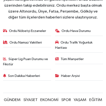
üzerinden takip edebilirsiniz. Ordu merkez başta olmak
üzere Altınordu, Ünye, Fatsa, Perşembe, Gölköy ve
diğer tüm ilçelerden haberleri sizlere ulaştırıyoruz.
Ordu Nöbetçi Eczaneler
Ordu Hava Durumu
Ordu Namaz Vakitleri
Ordu Trafik Yoğunluk
Haritası
Süper Lig Puan Durumu ve
Tüm Manşetler
Fikstür
Son Dakika Haberleri
Haber Arşivi
GÜNDEM
SİYASET
EKONOMİ
SPOR
YAŞAM
EĞİTİM