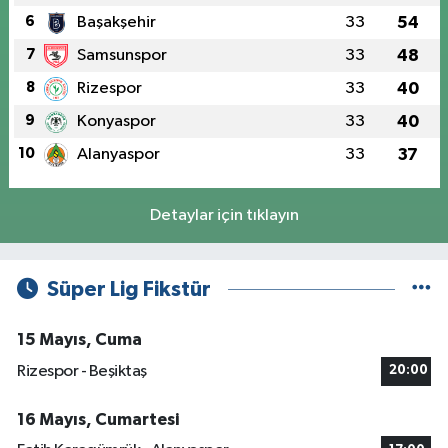
6
Başakşehir
33
54
7
Samsunspor
33
48
8
Rizespor
33
40
9
Konyaspor
33
40
10
Alanyaspor
33
37
Detaylar için tıklayın
Süper Lig Fikstür
15 Mayıs, Cuma
Rizespor - Beşiktaş
20:00
16 Mayıs, Cumartesi