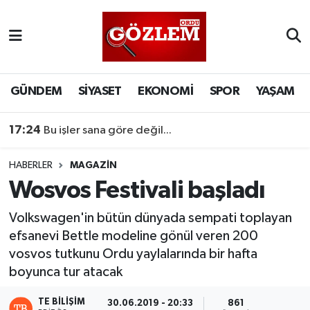
GÜNDEM
Ordu Nöbetçi Eczaneler
SİYASET
Ordu Hava Durumu
GÜNDEM
SİYASET
EKONOMİ
SPOR
YAŞAM
EKONOMİ
Ordu Namaz Vakitleri
17:24
Bu işler sana göre değil...
SPOR
Ordu Trafik Yoğunluk Haritası
HABERLER
MAGAZİN
Wosvos Festivali başladı
YAŞAM
Süper Lig Puan Durumu ve Fikstür
Volkswagen'in bütün dünyada sempati toplayan
EĞİTİM
Tüm Manşetler
efsanevi Bettle modeline gönül veren 200
vosvos tutkunu Ordu yaylalarında bir hafta
Son Dakika Haberleri
boyunca tur atacak
Haber Arşivi
TE BILIŞIM
30.06.2019 - 20:33
861