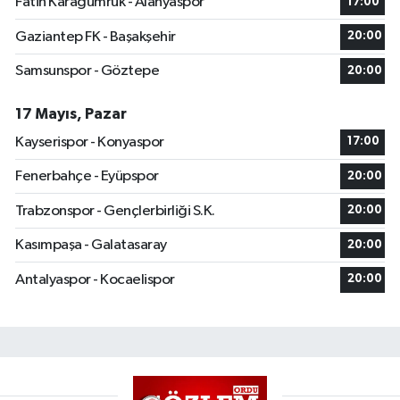
Fatih Karagümrük - Alanyaspor
17:00
Gaziantep FK - Başakşehir
20:00
Samsunspor - Göztepe
20:00
17 Mayıs, Pazar
Kayserispor - Konyaspor
17:00
Fenerbahçe - Eyüpspor
20:00
Trabzonspor - Gençlerbirliği S.K.
20:00
Kasımpaşa - Galatasaray
20:00
Antalyaspor - Kocaelispor
20:00