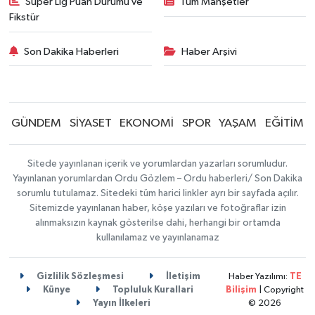
Süper Lig Puan Durumu ve
Tüm Manşetler
Fikstür
Son Dakika Haberleri
Haber Arşivi
GÜNDEM
SİYASET
EKONOMİ
SPOR
YAŞAM
EĞİTİM
Sitede yayınlanan içerik ve yorumlardan yazarları sorumludur.
Yayınlanan yorumlardan Ordu Gözlem – Ordu haberleri/ Son Dakika
sorumlu tutulamaz. Sitedeki tüm harici linkler ayrı bir sayfada açılır.
Sitemizde yayınlanan haber, köşe yazıları ve fotoğraflar izin
alınmaksızın kaynak gösterilse dahi, herhangi bir ortamda
kullanılamaz ve yayınlanamaz
Gizlilik Sözleşmesi
İletişim
Haber Yazılımı:
TE
Künye
Topluluk Kurallari
Bilişim
| Copyright
Yayın İlkeleri
© 2026