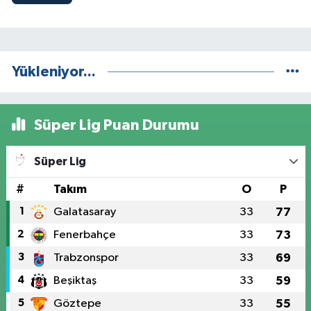
Yükleniyor...
Süper Lig Puan Durumu
Süper Lig
#
Takım
O
P
1
Galatasaray
33
77
2
Fenerbahçe
33
73
3
Trabzonspor
33
69
4
Beşiktaş
33
59
5
Göztepe
33
55