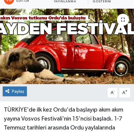
EDITÖR
YAYINLANMA
GÖSTERIM
Paylaş
-
+
A
A
TÜRKİYE'de ilk kez Ordu'da başlayıp akım akım
yayına Vosvos Festivali'nin 15'ncisi başladı. 1-7
Temmuz tarihleri arasında Ordu yaylalarında