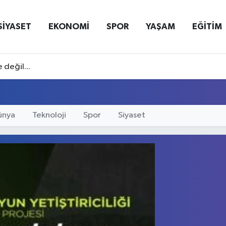
SİYASET
EKONOMİ
SPOR
YAŞAM
EĞİTİM
 değil...
ünya
Teknoloji
Spor
Siyaset