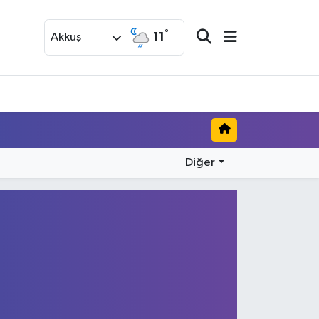
°
11
Akkuş
Diğer