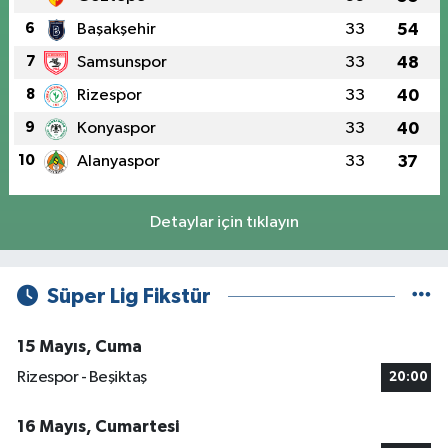
6
Başakşehir
33
54
7
Samsunspor
33
48
8
Rizespor
33
40
9
Konyaspor
33
40
10
Alanyaspor
33
37
Detaylar için tıklayın
Süper Lig Fikstür
15 Mayıs, Cuma
Rizespor - Beşiktaş
20:00
16 Mayıs, Cumartesi