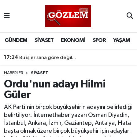
GÜNDEM
Ordu Nöbetçi Eczaneler
SİYASET
Ordu Hava Durumu
GÜNDEM
SİYASET
EKONOMİ
SPOR
YAŞAM
EKONOMİ
Ordu Namaz Vakitleri
17:24
Bu işler sana göre değil...
SPOR
Ordu Trafik Yoğunluk Haritası
HABERLER
SİYASET
Ordu'nun adayı Hilmi
YAŞAM
Süper Lig Puan Durumu ve Fikstür
Güler
EĞİTİM
Tüm Manşetler
AK Parti'nin birçok büyükşehirin adayını belirlediği
belirtiliyor. İnternethaber yazarı Osman Diyadin,
Son Dakika Haberleri
İstanbul, Ankara, İzmir, Gaziantep, Antalya, Hata
başta olmak üzere birçok büyükşehir için adayları
Haber Arşivi