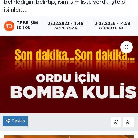
belirlediğini belirtip, isim isim liste verdi. İşte o
isimler...
TE BILIŞIM
22.12.2023 - 11:49
12.03.2026 - 14:58
EDITÖR
YAYINLANMA
GÜNCELLEME
Paylaş
-
+
A
A