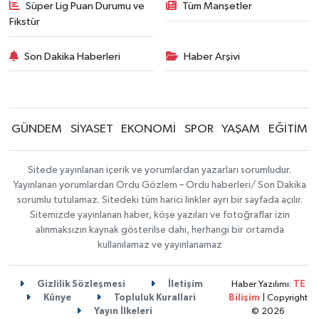
Süper Lig Puan Durumu ve
Tüm Manşetler
Fikstür
Son Dakika Haberleri
Haber Arşivi
GÜNDEM
SİYASET
EKONOMİ
SPOR
YAŞAM
EĞİTİM
Sitede yayınlanan içerik ve yorumlardan yazarları sorumludur.
Yayınlanan yorumlardan Ordu Gözlem – Ordu haberleri/ Son Dakika
sorumlu tutulamaz. Sitedeki tüm harici linkler ayrı bir sayfada açılır.
Sitemizde yayınlanan haber, köşe yazıları ve fotoğraflar izin
alınmaksızın kaynak gösterilse dahi, herhangi bir ortamda
kullanılamaz ve yayınlanamaz
Gizlilik Sözleşmesi
İletişim
Haber Yazılımı:
TE
Künye
Topluluk Kurallari
Bilişim
| Copyright
Yayın İlkeleri
© 2026