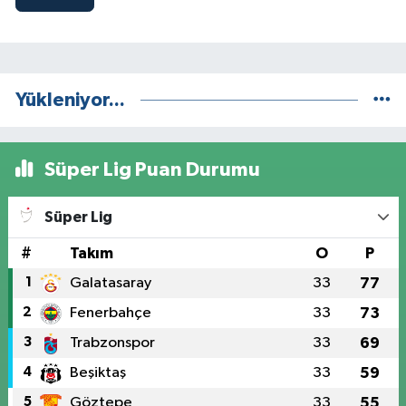
Yükleniyor...
Süper Lig Puan Durumu
Süper Lig
#
Takım
O
P
1
Galatasaray
33
77
2
Fenerbahçe
33
73
3
Trabzonspor
33
69
4
Beşiktaş
33
59
5
Göztepe
33
55