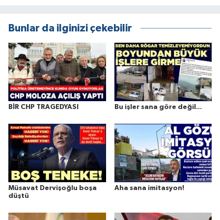
Bunlar da ilginizi çekebilir
BİR CHP TRAGEDYASI
Bu işler sana göre değil...
Müsavat Dervişoğlu boşa
Aha sana imitasyon!
düştü