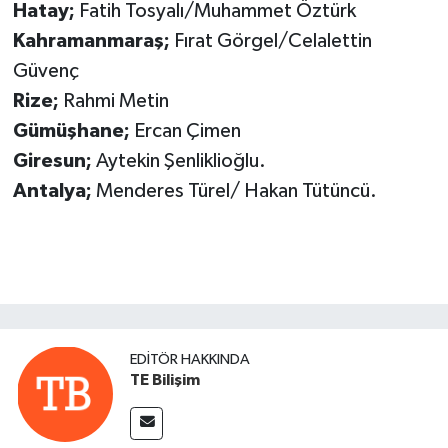
Hatay;
Fatih Tosyalı/Muhammet Öztürk
Kahramanmaraş;
Fırat Görgel/Celalettin
Güvenç
Rize;
Rahmi Metin
Gümüşhane;
Ercan Çimen
Giresun;
Aytekin Şenliklioğlu.
Antalya;
Menderes Türel/ Hakan Tütüncü.
EDITÖR HAKKINDA
TE Bilişim