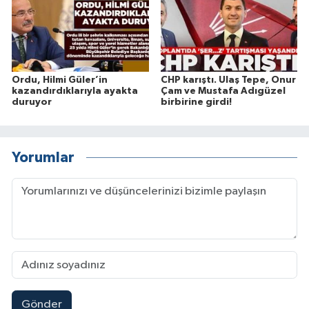
Ordu, Hilmi Güler’in
CHP karıştı. Ulaş Tepe, Onur
kazandırdıklarıyla ayakta
Çam ve Mustafa Adıgüzel
duruyor
birbirine girdi!
Yorumlar
Gönder