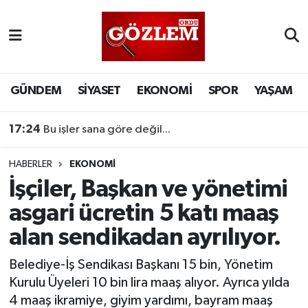
GÜNDEM
Ordu Nöbetçi Eczaneler
SİYASET
Ordu Hava Durumu
GÜNDEM
SİYASET
EKONOMİ
SPOR
YAŞAM
EKONOMİ
Ordu Namaz Vakitleri
17:24
Bu işler sana göre değil...
SPOR
Ordu Trafik Yoğunluk Haritası
HABERLER
EKONOMİ
İşçiler, Başkan ve yönetimi
YAŞAM
Süper Lig Puan Durumu ve Fikstür
asgari ücretin 5 katı maaş
EĞİTİM
Tüm Manşetler
alan sendikadan ayrılıyor.
Son Dakika Haberleri
Belediye-İş Sendikası Başkanı 15 bin, Yönetim
Kurulu Üyeleri 10 bin lira maaş alıyor. Ayrıca yılda
Haber Arşivi
4 maaş ikramiye, giyim yardımı, bayram maaş