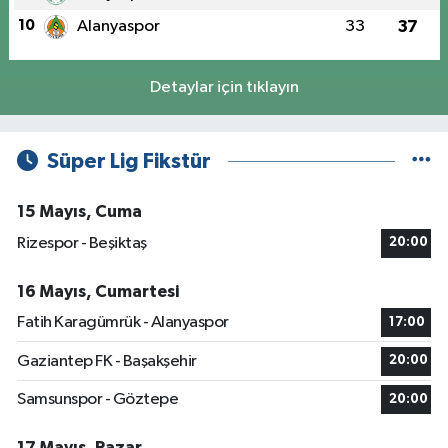
10
Alanyaspor
33
37
Detaylar için tıklayın
Süper Lig Fikstür
15 Mayıs, Cuma
Rizespor - Beşiktaş
20:00
16 Mayıs, Cumartesi
Fatih Karagümrük - Alanyaspor
17:00
Gaziantep FK - Başakşehir
20:00
Samsunspor - Göztepe
20:00
17 Mayıs, Pazar