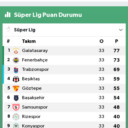
Süper Lig Puan Durumu
Süper Lig
#
Takım
O
P
1
Galatasaray
33
77
2
Fenerbahçe
33
73
3
Trabzonspor
33
69
4
Beşiktaş
33
59
5
Göztepe
33
55
6
Başakşehir
33
54
7
Samsunspor
33
48
8
Rizespor
33
40
9
Konyaspor
33
40