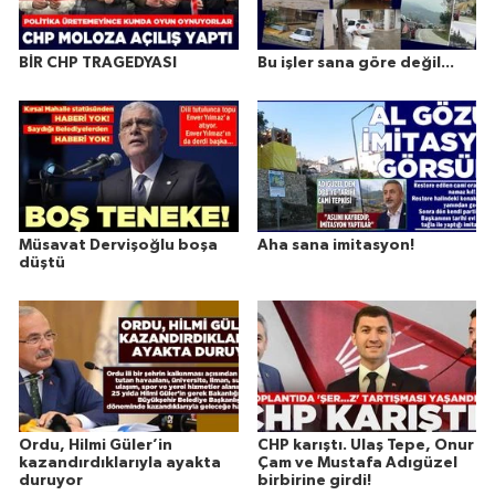
BİR CHP TRAGEDYASI
Bu işler sana göre değil...
Müsavat Dervişoğlu boşa
Aha sana imitasyon!
düştü
Ordu, Hilmi Güler’in
CHP karıştı. Ulaş Tepe, Onur
kazandırdıklarıyla ayakta
Çam ve Mustafa Adıgüzel
duruyor
birbirine girdi!