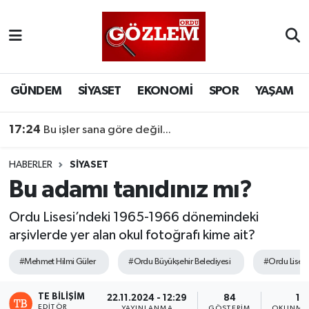
GÜNDEM
Ordu Nöbetçi Eczaneler
SİYASET
Ordu Hava Durumu
GÜNDEM
SİYASET
EKONOMİ
SPOR
YAŞAM
EKONOMİ
Ordu Namaz Vakitleri
17:24
Bu işler sana göre değil...
SPOR
Ordu Trafik Yoğunluk Haritası
HABERLER
SİYASET
Bu adamı tanıdınız mı?
YAŞAM
Süper Lig Puan Durumu ve Fikstür
Ordu Lisesi’ndeki 1965-1966 dönemindeki
EĞİTİM
Tüm Manşetler
arşivlerde yer alan okul fotoğrafı kime ait?
Son Dakika Haberleri
#Mehmet Hilmi Güler
#Ordu Büyükşehir Belediyesi
#Ordu Lisesi
TE BILIŞIM
Haber Arşivi
22.11.2024 - 12:29
84
1 
EDITÖR
YAYINLANMA
GÖSTERIM
OKUNMA 