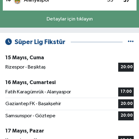
Alanyaspor
33
37
Detaylar için tıklayın
Süper Lig Fikstür
15 Mayıs, Cuma
Rizespor - Beşiktaş
20:00
16 Mayıs, Cumartesi
Fatih Karagümrük - Alanyaspor
17:00
Gaziantep FK - Başakşehir
20:00
Samsunspor - Göztepe
20:00
17 Mayıs, Pazar