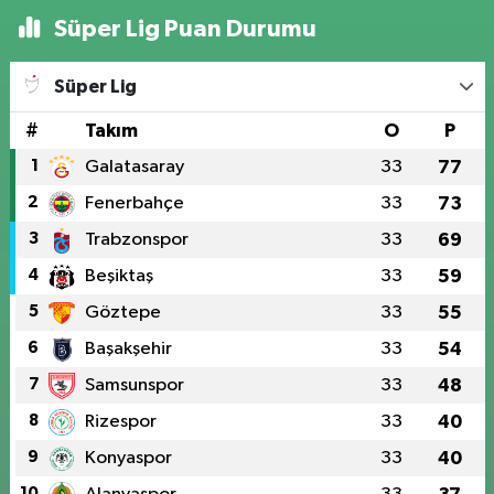
Süper Lig Puan Durumu
Süper Lig
#
Takım
O
P
1
Galatasaray
33
77
2
Fenerbahçe
33
73
3
Trabzonspor
33
69
4
Beşiktaş
33
59
5
Göztepe
33
55
6
Başakşehir
33
54
7
Samsunspor
33
48
8
Rizespor
33
40
9
Konyaspor
33
40
10