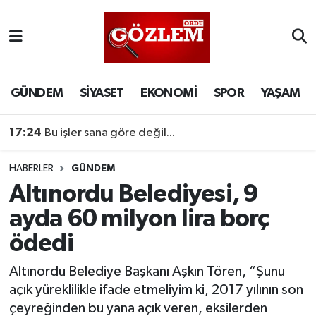
GÜNDEM
Ordu Nöbetçi Eczaneler
SİYASET
Ordu Hava Durumu
GÜNDEM
SİYASET
EKONOMİ
SPOR
YAŞAM
EKONOMİ
Ordu Namaz Vakitleri
17:24
Bu işler sana göre değil...
SPOR
Ordu Trafik Yoğunluk Haritası
HABERLER
GÜNDEM
Altınordu Belediyesi, 9
YAŞAM
Süper Lig Puan Durumu ve Fikstür
ayda 60 milyon lira borç
EĞİTİM
Tüm Manşetler
ödedi
Son Dakika Haberleri
Altınordu Belediye Başkanı Aşkın Tören, “Şunu
açık yüreklilikle ifade etmeliyim ki, 2017 yılının son
Haber Arşivi
çeyreğinden bu yana açık veren, eksilerden