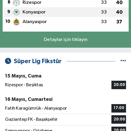
8
Rizespor
33
40
9
Konyaspor
33
40
10
Alanyaspor
33
37
Detaylar için tıklayın
Süper Lig Fikstür
15 Mayıs, Cuma
Rizespor - Beşiktaş
20:00
16 Mayıs, Cumartesi
Fatih Karagümrük - Alanyaspor
17:00
Gaziantep FK - Başakşehir
20:00
Samsunspor - Göztepe
20:00