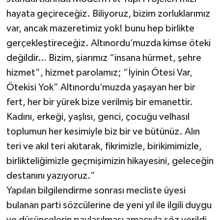
hayata geçireceğiz. Biliyoruz, bizim zorluklarımız
var, ancak mazeretimiz yok! bunu hep birlikte
gerçekleştireceğiz. Altınordu’muzda kimse öteki
değildir… Bizim, şiarımız “insana hürmet, şehre
hizmet”, hizmet parolamız; “İyinin Ötesi Var,
Ötekisi Yok” Altınordu’muzda yaşayan her bir
fert, her bir yürek bize verilmiş bir emanettir.
Kadını, erkeği, yaşlısı, genci, çocuğu velhasıl
toplumun her kesimiyle biz bir ve bütünüz. Alın
teri ve akıl teri akıtarak, fikrimizle, birikimimizle,
birlikteliğimizle geçmişimizin hikayesini, geleceğin
destanını yazıyoruz.”
Yapılan bilgilendirme sonrası mecliste üyesi
bulanan parti sözcülerine de yeni yıl ile ilgili duygu
ve düşüncelerin paylaşılması amacıyla söz verildi.