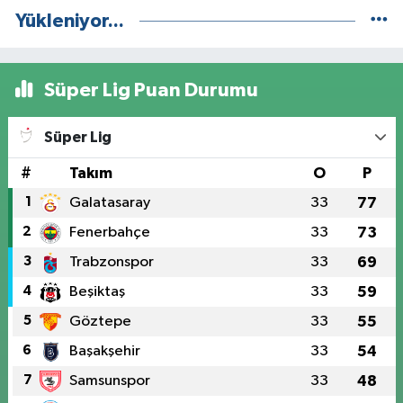
Yükleniyor...
Süper Lig Puan Durumu
Süper Lig
#
Takım
O
P
1
Galatasaray
33
77
2
Fenerbahçe
33
73
3
Trabzonspor
33
69
4
Beşiktaş
33
59
5
Göztepe
33
55
6
Başakşehir
33
54
7
Samsunspor
33
48